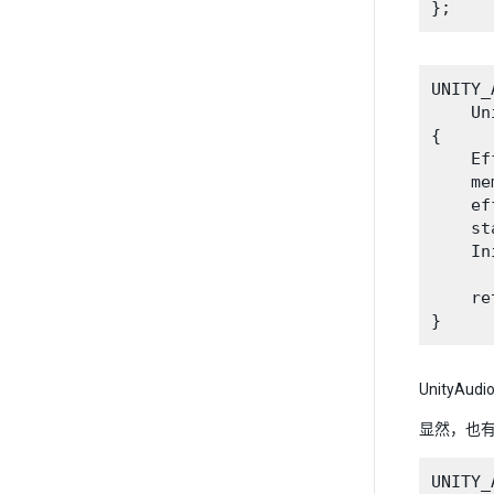
UNITY_
    Un
{

    Ef
    me
    ef
    st
    In
      
    re
Unity
显然，也
UNITY_