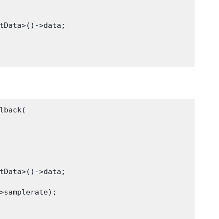
tData>()->data;

back(

tData>()->data;

>samplerate);
