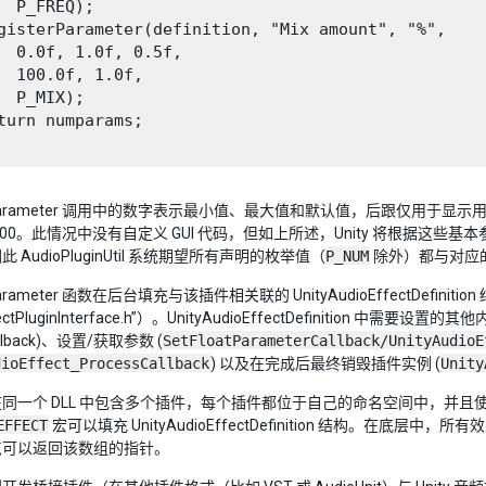
  P_FREQ);

gisterParameter(definition, "Mix amount", "%",

  0.0f, 1.0f, 0.5f,

  100.0f, 1.0f,

  P_MIX);

turn numparams;

terParameter 调用中的数字表示最小值、最大值和默认值，后跟仅用于
100。此情况中没有自定义 GUI 代码，但如上所述，Unity 将根据这些
 AudioPluginUtil 系统期望所有声明的枚举值（
P_NUM
除外）都与对应
rParameter 函数在后台填充与该插件相关联的 UnityAudioEffectDefinition
ffectPluginInterface.h”）。UnityAudioEffectDefiniti
allback)、设置/获取参数 (
SetFloatParameterCallback/UnityAudioE
dioEffect_ProcessCallback
) 以及在完成后最终销毁插件实例 (
Unity
同一个 DLL 中包含多个插件，每个插件都位于自己的命名空间中，并
EFFECT
宏可以填充 UnityAudioEffectDefinition 结构。在底层中，所有效
点可以返回该数组的指针。