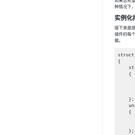
如果您希望
种情况下
实例化
接下来是插件
插件的每个
据。
struct
{

    st
    {

      
     
     
    };

    uni
    {

      
      
    };
