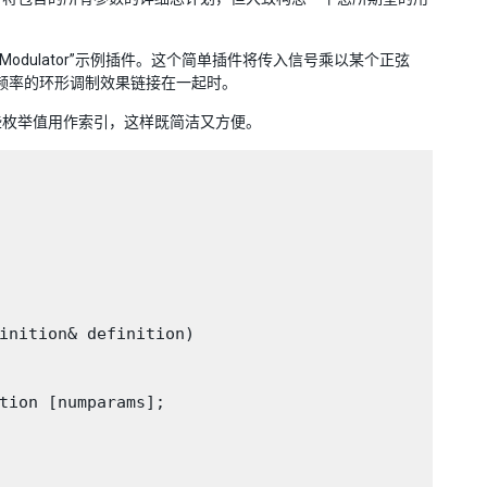
odulator”示例插件。这个简单插件将传入信号乘以某个正弦
频率的环形调制效果链接在一起时。
些枚举值用作索引，这样既简洁又方便。
inition& definition)

tion [numparams];
