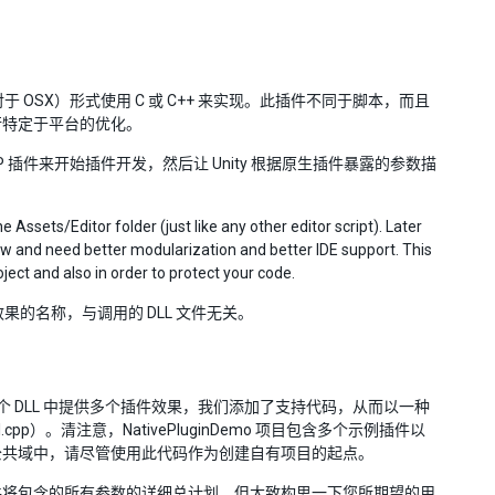
b（对于 OSX）形式使用 C 或 C++ 来实现。此插件不同于脚本，而且
行特定于平台的优化。
SP 插件来开始插件开发，然后让 Unity 根据原生插件暴露的参数描
he Assets/Editor folder (just like any other editor script). Later
ow and need better modularization and better IDE support. This
roject and also in order to protect your code.
效果的名称，与调用的 DLL 文件无关。
但为了在同一个 DLL 中提供多个插件效果，我们添加了支持代码，从而以一种
til.cpp）。清注意，NativePluginDemo 项目包含多个示例插件以
公共域中，请尽管使用此代码作为创建自有项目的起点。
件将包含的所有参数的详细总计划，但大致构思一下您所期望的用