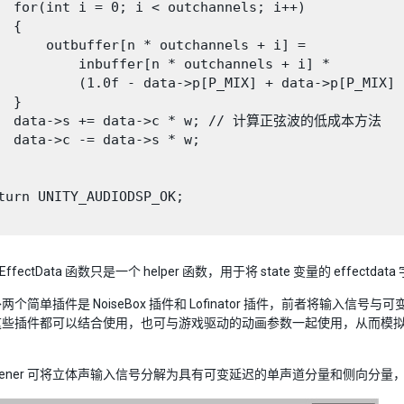
  for(int i = 0; i < outchannels; i++)

 {

      outbuffer[n * outchannels + i] =

          inbuffer[n * outchannels + i] *

          (1.0f - data->p[P_MIX] + data->p[P_MIX] 
 }

   data->s += data->c * w; // 计算正弦波的低成本方法

  data->c -= data->s * w;

turn UNITY_AUDIODSP_OK;

EffectData 函数只是一个 helper 函数，用于将 state 变量的 effectd
两个简单插件是 NoiseBox 插件和 Lofinator 插件，前者将输
这些插件都可以结合使用，也可与游戏驱动的动画参数一起使用，从而模
oWidener 可将立体声输入信号分解为具有可变延迟的单声道分量和侧向