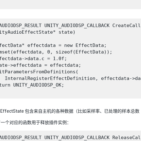
AUDIODSP_RESULT UNITY_AUDIODSP_CALLBACK CreateCallb
ityAudioEffectState* state)

fectData* effectdata = new EffectData;

mset(effectdata, 0, sizeof(EffectData));

fectdata->data.c = 1.0f;

ate->effectdata = effectdata;

itParametersFromDefinitions(

  InternalRegisterEffectDefinition, effectdata->dat
turn UNITY_AUDIODSP_OK;

AudioEffectState 包含来自主机的各种数据（比如采样率、已处理
有一个对应的函数用于释放插件实例：
AUDIODSP_RESULT UNITY_AUDIODSP_CALLBACK ReleaseCall