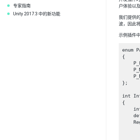
专家指南
户体验以
Unity 2017.3 中的新功能
我们提供的
波，因此
示例插件
enum P
{

    P_
    P_
    P_N
};

int In
{

    in
    de
    Re
      
      