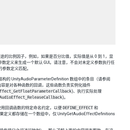
显示用途的比例因子，例如，如果是百分比值，实际值是从 0 到 1，显
基本参数定义来生成一个默认 GUI。请注意，不会对未定义参数执行任
的参数定义匹配。
 结构的 UnityAudioParameterDefinition 数组中的条目（请参阅
on 中需要设置的其他内容是对各种函数的回调，这些函数负责实例化插件
ffect_GetFloatParameterCallback
)、执行实际处理
AudioEffect_ReleaseCallback
)。
且使用回调函数的特定命名约定，以便
DEFINE_EFFECT
和
果定义都存储在一个数组中，仅 UnityGetAudioEffectDefinitions