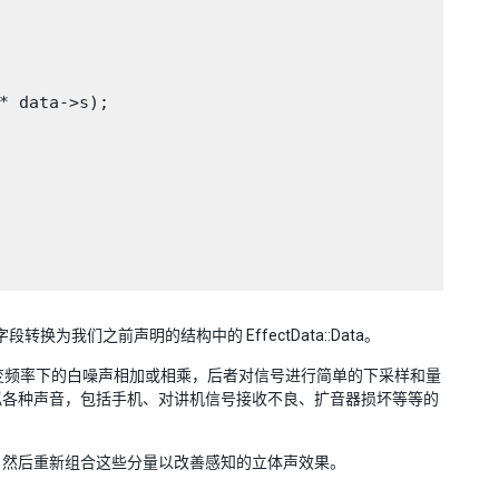
* data->s);

ata 字段转换为我们之前声明的结构中的 EffectData::Data。
入信号与可变频率下的白噪声相加或相乘，后者对信号进行简单的下采样和量
拟各种声音，包括手机、对讲机信号接收不良、扩音器损坏等等的
分量，然后重新组合这些分量以改善感知的立体声效果。