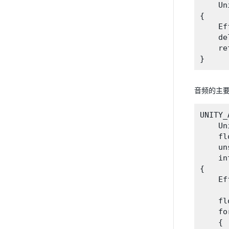
    Un
{

    Ef
    de
    re
音频的主要处
UNITY_
    Un
    fl
    un
    in
{

    Ef
    fl
    fo
    {
