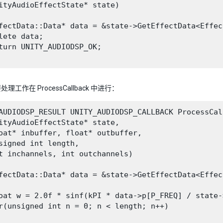
ityAudioEffectState* state)

fectData::Data* data = &state->GetEffectData<Effec
lete data;

turn UNITY_AUDIODSP_OK;

理工作在 ProcessCallback 中进行：
AUDIODSP_RESULT UNITY_AUDIODSP_CALLBACK ProcessCall
ityAudioEffectState* state,

oat* inbuffer, float* outbuffer,

signed int length,

t inchannels, int outchannels)

fectData::Data* data = &state->GetEffectData<Effec
oat w = 2.0f * sinf(kPI * data->p[P_FREQ] / state-
r(unsigned int n = 0; n < length; n++)
