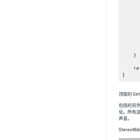
      
       
      
      
      
       
     
      
    }

    re
顶部的 Get
包括的另外
化。所有
声音。
Stere