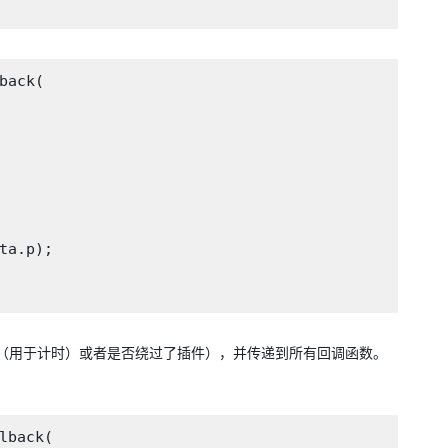
ack(

a.p);

的样本总数（用于计时）或者是否绕过了插件），并传递到所有回调函数。
back(
