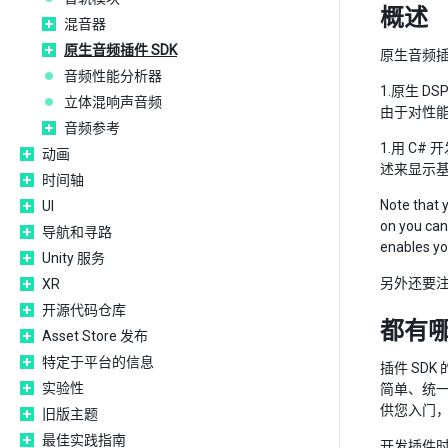
概述
混音器
原生音频插件 SDK
原生音频
音频性能分析器
1.原生 D
立体混响声音频
由于对性
音频参考
1.用 C
动画
述来显示基
时间轴
Note that y
UI
on you can
导航和寻路
enables you
Unity 服务
另外还要注
XR
开源代码仓库
都有
Asset Store 发布
特定于平台的信息
插件 SDK
实验性
简单、统一的方
供您入门
旧版主题
最佳实践指南
开发插件