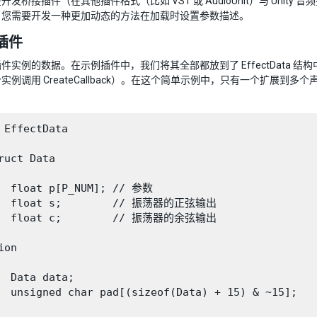
开发桥接插件（在其他插件格式（比如 VST 或 AudioUnit）与 Un
，您需要开发一种更加动态的方法在加载时设置参数描述。
插件
实例的数据。在示例插件中，我们将其全部都放到了 EffectData 结构中。
实例调用 CreateCallback）。在这个简单示例中，只有一个扩展
 EffectData

ruct Data

  float p[P_NUM]; // 参数

   float s;        // 振荡器的正弦输出

   float c;        // 振荡器的余弦输出

on

  Data data;

  unsigned char pad[(sizeof(Data) + 15) & ~15];
