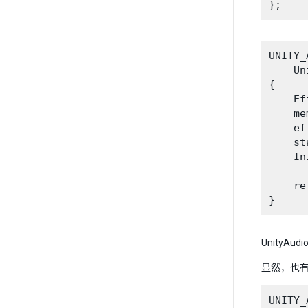
UNITY_
    Un
{

    Ef
    me
    ef
    st
    In
      
    re
Unity
显然，也
UNITY_