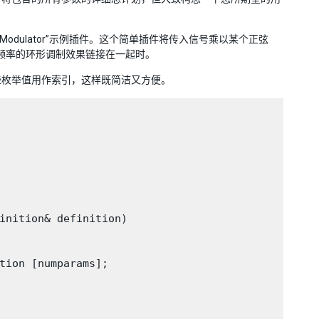
odulator”示例插件。这个简单插件将传入信号乘以某个正弦
频率的环形调制效果链接在一起时。
些枚举值用作索引，这样既简洁又方便。
inition& definition)

tion [numparams];
