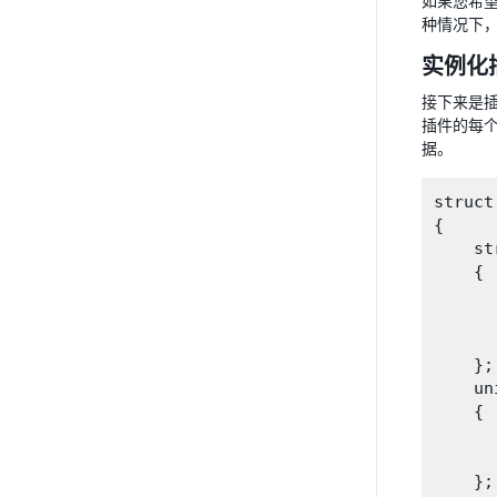
如果您希望
种情况下
实例化
接下来是插件
插件的每个
据。
struct
{

    st
    {

      
     
     
    };

    uni
    {

      
      
    };
