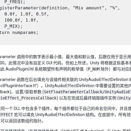
  P_FREQ);

gisterParameter(definition, "Mix amount", "%",

  0.0f, 1.0f, 0.5f,

  100.0f, 1.0f,

  P_MIX);

turn numparams;

terParameter 调用中的数字表示最小值、最大值和默认值，后跟仅用于
100。此情况中没有自定义 GUI 代码，但如上所述，Unity 将根据这些
 AudioPluginUtil 系统期望所有声明的枚举值（
P_NUM
除外）都与对应
rParameter 函数在后台填充与该插件相关联的 UnityAudioEffectDefinition
ffectPluginInterface.h”）。UnityAudioEffectDefiniti
allback)、设置/获取参数 (
SetFloatParameterCallback/UnityAudioE
dioEffect_ProcessCallback
) 以及在完成后最终销毁插件实例 (
Unity
同一个 DLL 中包含多个插件，每个插件都位于自己的命名空间中，并
EFFECT
宏可以填充 UnityAudioEffectDefinition 结构。在底层中，所有效
点可以返回该数组的指针。