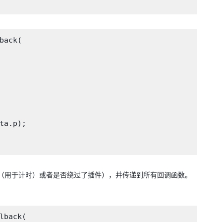
ack(

a.p);

的样本总数（用于计时）或者是否绕过了插件），并传递到所有回调函数。
back(
