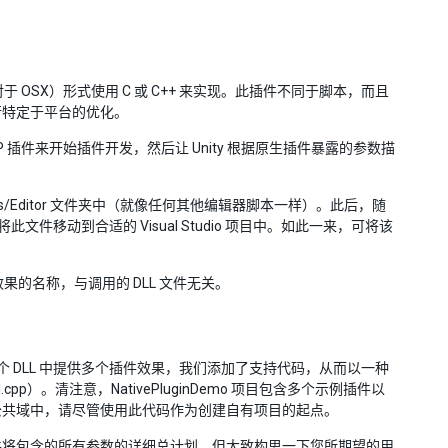
b（对于 OSX）形式使用 C 或 C++ 来实现。此插件不同于脚本，而且
行特定于平台的优化。
SP 插件来开始插件开发，然后让 Unity 根据原生插件暴露的参数描
sets/Editor 文件夹中（就像任何其他编辑器脚本一样）。此后，随
移动到合适的 Visual Studio 项目中。如此一来，可将该
效果的名称，与调用的 DLL 文件无关。
但为了在同一个 DLL 中提供多个插件效果，我们添加了支持代码，从而以一种
til.cpp）。清注意，NativePluginDemo 项目包含多个示例插件以
公共域中，请尽管使用此代码作为创建自有项目的起点。
件将包含的所有参数的详细总计划，但大致构思一下您所期望的用