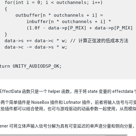
  for(int i = 0; i < outchannels; i++)

 {

      outbuffer[n * outchannels + i] =

          inbuffer[n * outchannels + i] *

          (1.0f - data->p[P_MIX] + data->p[P_MIX] 
 }

   data->s += data->c * w; // 计算正弦波的低成本方法

  data->c -= data->s * w;

turn UNITY_AUDIODSP_OK;

EffectData 函数只是一个 helper 函数，用于将 state 变量的 effectd
两个简单插件是 NoiseBox 插件和 Lofinator 插件，前者将输
这些插件都可以结合使用，也可与游戏驱动的动画参数一起使用，从而模
oWidener 可将立体声输入信号分解为具有可变延迟的单声道分量和侧向