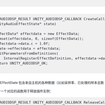
AUDIODSP_RESULT UNITY_AUDIODSP_CALLBACK CreateCallb
ityAudioEffectState* state)

fectData* effectdata = new EffectData;

mset(effectdata, 0, sizeof(EffectData));

fectdata->data.c = 1.0f;

ate->effectdata = effectdata;

itParametersFromDefinitions(

  InternalRegisterEffectDefinition, effectdata->dat
turn UNITY_AUDIODSP_OK;

AudioEffectState 包含来自主机的各种数据（比如采样率、已处理
有一个对应的函数用于释放插件实例：
AUDIODSP_RESULT UNITY_AUDIODSP_CALLBACK ReleaseCall