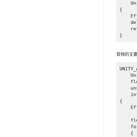
    Un
{

    Ef
    de
    re
音频的主要处
UNITY_
    Un
    fl
    un
    in
{

    Ef
    fl
    fo
    {
