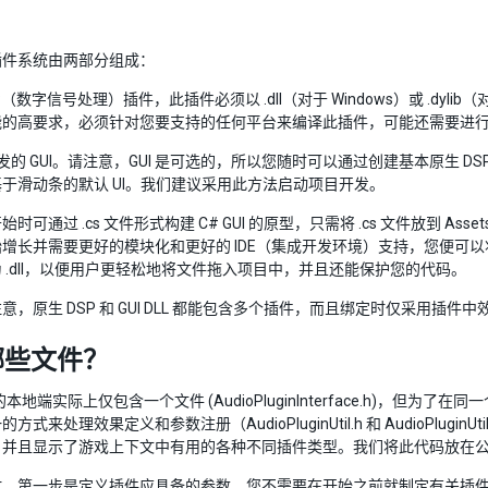
插件系统由两部分组成：
SP（数字信号处理）插件，此插件必须以 .dll（对于 Windows）或 .dyli
能的高要求，必须针对您要支持的任何平台来编译此插件，可能还需要进
# 开发的 GUI。请注意，GUI 是可选的，所以您随时可以通过创建基本原生 D
于滑动条的默认 UI。我们建议采用此方法启动项目开发。
时可通过 .cs 文件形式构建 C# GUI 的原型，只需将 .cs 文件放到 As
增长并需要更好的模块化和更好的 IDE（集成开发环境）支持，您便可以将此文件
 .dll，以便用户更轻松地将文件拖入项目中，并且还能保护您的代码。
意，原生 DSP 和 GUI DLL 都能包含多个插件，而且绑定时仅采用插件中
哪些文件？
 的本地端实际上仅包含一个文件 (AudioPluginInterface.h)，
式来处理效果定义和参数注册（AudioPluginUtil.h 和 AudioPluginU
，并且显示了游戏上下文中有用的各种不同插件类型。我们将此代码放在
时，第一步是定义插件应具备的参数。您不需要在开始之前就制定有关插