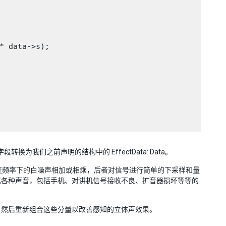
* data->s);

ata 字段转换为我们之前声明的结构中的 EffectData::Data。
入信号与可变频率下的白噪声相加或相乘，后者对信号进行简单的下采样和量
拟各种声音，包括手机、对讲机信号接收不良、扩音器损坏等等的
分量，然后重新组合这些分量以改善感知的立体声效果。