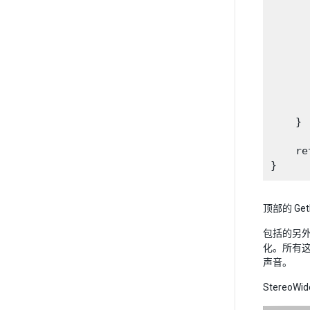
      
       
      
      
      
       
     
      
    }

    re
顶部的 Get
包括的另外
化。所有
声音。
Stere