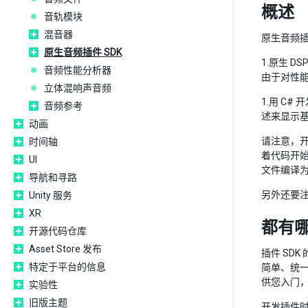
概述
音轨模块
混音器
原生音频
原生音频插件 SDK
1.原生 D
音频性能分析器
由于对性
立体混响声音频
1.用 C
音频参考
述来显示基
动画
请注意，开始
时间轴
着代码开始
UI
文件编译为
导航和寻路
另外还要注
Unity 服务
XR
都有
开源代码仓库
Asset Store 发布
插件 SDK
特定于平台的信息
简单、统一的方
供您入门
实验性
旧版主题
开发插件