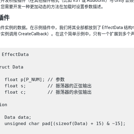
开发桥接插件（在其他插件格式（比如 VST 或 AudioUnit）与 Un
，您需要开发一种更加动态的方法在加载时设置参数描述。
插件
实例的数据。在示例插件中，我们将其全部都放到了 EffectData 结构中。
实例调用 CreateCallback）。在这个简单示例中，只有一个扩展
 EffectData

ruct Data

  float p[P_NUM]; // 参数

   float s;        // 振荡器的正弦输出

   float c;        // 振荡器的余弦输出

on

  Data data;

  unsigned char pad[(sizeof(Data) + 15) & ~15];
