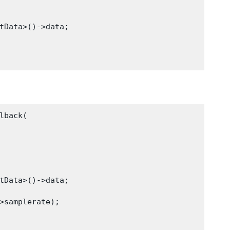
tData>()->data;

back(

tData>()->data;

>samplerate);
