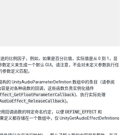
显示用途的比例因子，例如，如果是百分比值，实际值是从 0 到 1，显
基本参数定义来生成一个默认 GUI。请注意，不会对未定义参数执行任
的参数定义匹配。
 结构的 UnityAudioParameterDefinition 数组中的条目（请参阅
on 中需要设置的其他内容是对各种函数的回调，这些函数负责实例化插件
ffect_GetFloatParameterCallback
)、执行实际处理
AudioEffect_ReleaseCallback
)。
且使用回调函数的特定命名约定，以便
DEFINE_EFFECT
和
果定义都存储在一个数组中，仅 UnityGetAudioEffectDefinitions