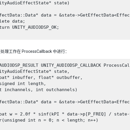
ityAudioEffectState* state)

fectData::Data* data = &state->GetEffectData<Effec
lete data;

turn UNITY_AUDIODSP_OK;

理工作在 ProcessCallback 中进行：
AUDIODSP_RESULT UNITY_AUDIODSP_CALLBACK ProcessCall
ityAudioEffectState* state,

oat* inbuffer, float* outbuffer,

signed int length,

t inchannels, int outchannels)

fectData::Data* data = &state->GetEffectData<Effec
oat w = 2.0f * sinf(kPI * data->p[P_FREQ] / state-
r(unsigned int n = 0; n < length; n++)
