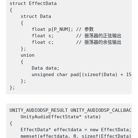
struct EffectData

{

    struct Data

    {

        float p[P_NUM]; // 参数

        float s;        // 振荡器的正弦输出

        float c;        // 振荡器的余弦输出

    };

    union

    {

        Data data;

        unsigned char pad[(sizeof(Data) + 15) &
    };

UNITY_AUDIODSP_RESULT UNITY_AUDIODSP_CALLBACK C
    UnityAudioEffectState* state)

{

    EffectData* effectdata = new EffectData;

    memset(effectdata, 0, sizeof(EffectData));
