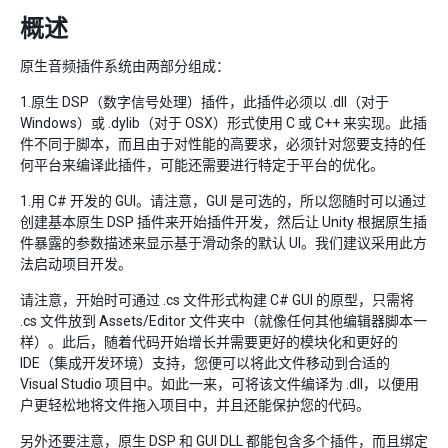
概述
原生音频插件系统由两部分组成：
1.原生 DSP（数字信号处理）插件，此插件必须以 .dll（对于
Windows）或 .dylib（对于 OSX）形式使用 C 或 C++ 来实现。此插
件不同于脚本，而且由于对性能的高要求，必须针对您要支持的任
何平台来编译此插件，可能还需要进行特定于平台的优化。
1.用 C# 开发的 GUI。请注意，GUI 是可选的，所以您随时可以通过
创建基本原生 DSP 插件来开始插件开发，然后让 Unity 根据原生插
件暴露的参数描述来显示基于滑动条的默认 UI。我们建议采用此方
法启动项目开发。
请注意，开始时可通过 .cs 文件形式构建 C# GUI 的原型，只需将
.cs 文件放到 Assets/Editor 文件夹中（就像任何其他编辑器脚本一
样）。此后，随着代码开始增长并需要更好的模块化和更好的
IDE（集成开发环境）支持，您便可以将此文件移动到合适的
Visual Studio 项目中。如此一来，可将该文件编译为 .dll，以便用
户更轻松地将文件拖入项目中，并且还能保护您的代码。
另外还要注意，原生 DSP 和 GUI DLL 都能包含多个插件，而且绑定