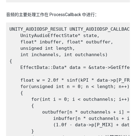
音频的主要处理工作在 ProcessCallback 中进行：
UNITY_AUDIODSP_RESULT UNITY_AUDIODSP_CALLBACK P
    UnityAudioEffectState* state,

    float* inbuffer, float* outbuffer,

    unsigned int length,

    int inchannels, int outchannels)

{

    EffectData::Data* data = &state->GetEffect
    float w = 2.0f * sinf(kPI * data->p[P_FREQ]
    for(unsigned int n = 0; n < length; n++)

    {

        for(int i = 0; i < outchannels; i++)

        {

            outbuffer[n * outchannels + i] =

                inbuffer[n * outchannels + i] *
                (1.0f - data->p[P_MIX] + data->
        }
