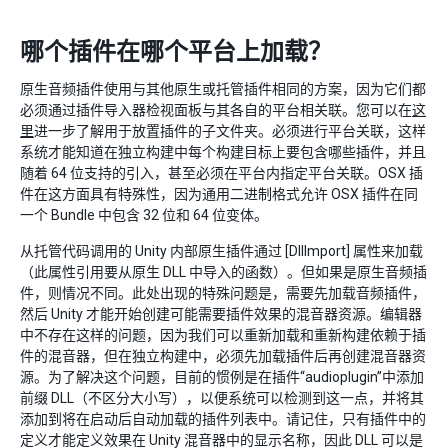
哪个插件在哪个平台上加载？
原生音频插件使用与其他原生或托管插件相同的方案，因为它们都
必须通过插件导入器检视面板与其各自的平台相关联。您可以在
这
里
进一步了解用于放置插件的子文件夹。必须进行平台关联，这样
系统才能知道在独立构建中每个构建目标上要包含哪些插件，并且
随着 64 位支持的引入，甚至必须在平台内指定平台关联。OSX 插
件在这方面具有特殊性，因为通用二进制格式允许 OSX 插件在同
一个 Bundle 中包含 32 位和 64 位变体。
从托管代码调用的 Unity 内部原生插件通过 [DllImport] 属性来加载
（此属性引用要从原生 DLL 中导入的函数）。但如果是原生音频插
件，则情况不同。此处出现的特殊问题是，需要先加载音频插件，
然后 Unity 才能开始创建可能需要插件效果的混音器资源。编辑器
中不存在这样的问题，因为我们可以重新加载和重新构建依赖于插
件的混音器，但在独立构建中，必须先加载插件后再创建混音器资
源。为了解决这个问题，目前的惯例是在插件“audioplugin”中添加
前缀 DLL（不区分大小写），以便系统可以检测到这一点，并将其
添加到将在启动后自动加载的插件列表中。请记住，只有插件中的
定义才能定义效果在 Unity 混音器中的显示名称，因此 DLL 可以是