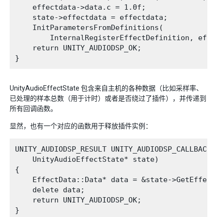
    effectdata->data.c = 1.0f;

    state->effectdata = effectdata;

    InitParametersFromDefinitions(

        InternalRegisterEffectDefinition, effec
    return UNITY_AUDIODSP_OK;

UnityAudioEffectState 包含来自主机的各种数据（比如采样率、
已处理的样本总数（用于计时）或者是否绕过了插件），并传递到
所有回调函数。
显然，也有一个对应的函数用于释放插件实例：
UNITY_AUDIODSP_RESULT UNITY_AUDIODSP_CALLBACK R
    UnityAudioEffectState* state)

{

    EffectData::Data* data = &state->GetEffect
    delete data;

    return UNITY_AUDIODSP_OK;
