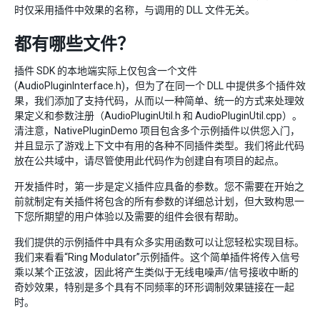
时仅采用插件中效果的名称，与调用的 DLL 文件无关。
都有哪些文件？
插件 SDK 的本地端实际上仅包含一个文件
(AudioPluginInterface.h)，但为了在同一个 DLL 中提供多个插件效
果，我们添加了支持代码，从而以一种简单、统一的方式来处理效
果定义和参数注册（AudioPluginUtil.h 和 AudioPluginUtil.cpp）。
清注意，NativePluginDemo 项目包含多个示例插件以供您入门，
并且显示了游戏上下文中有用的各种不同插件类型。我们将此代码
放在公共域中，请尽管使用此代码作为创建自有项目的起点。
开发插件时，第一步是定义插件应具备的参数。您不需要在开始之
前就制定有关插件将包含的所有参数的详细总计划，但大致构思一
下您所期望的用户体验以及需要的组件会很有帮助。
我们提供的示例插件中具有众多实用函数可以让您轻松实现目标。
我们来看看“Ring Modulator”示例插件。这个简单插件将传入信号
乘以某个正弦波，因此将产生类似于无线电噪声/信号接收中断的
奇妙效果，特别是多个具有不同频率的环形调制效果链接在一起
时。