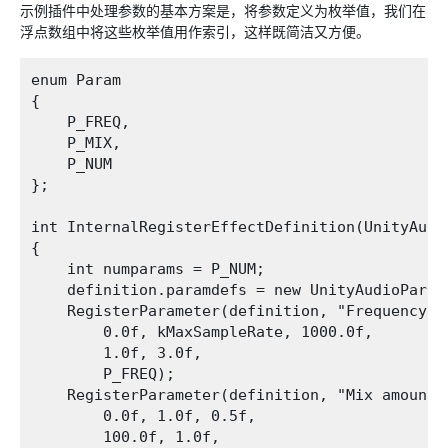
示例插件中处理参数的基本方案是，将参数定义为枚举值，我们在
浮点数组中将这些枚举值用作索引，这样既简洁又方便。
enum Param

{

    P_FREQ,

    P_MIX,

    P_NUM

};

int InternalRegisterEffectDefinition(UnityAudi
{

    int numparams = P_NUM;

    definition.paramdefs = new UnityAudioParam
    RegisterParameter(definition, "Frequency", 
        0.0f, kMaxSampleRate, 1000.0f,

        1.0f, 3.0f,

        P_FREQ);

    RegisterParameter(definition, "Mix amount",
        0.0f, 1.0f, 0.5f,

        100.0f, 1.0f,
