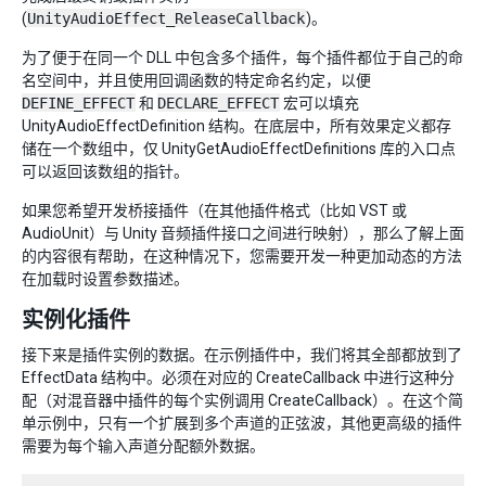
(
UnityAudioEffect_ReleaseCallback
)。
为了便于在同一个 DLL 中包含多个插件，每个插件都位于自己的命
名空间中，并且使用回调函数的特定命名约定，以便
DEFINE_EFFECT
和
DECLARE_EFFECT
宏可以填充
UnityAudioEffectDefinition 结构。在底层中，所有效果定义都存
储在一个数组中，仅 UnityGetAudioEffectDefinitions 库的入口点
可以返回该数组的指针。
如果您希望开发桥接插件（在其他插件格式（比如 VST 或
AudioUnit）与 Unity 音频插件接口之间进行映射），那么了解上面
的内容很有帮助，在这种情况下，您需要开发一种更加动态的方法
在加载时设置参数描述。
实例化插件
接下来是插件实例的数据。在示例插件中，我们将其全部都放到了
EffectData 结构中。必须在对应的 CreateCallback 中进行这种分
配（对混音器中插件的每个实例调用 CreateCallback）。在这个简
单示例中，只有一个扩展到多个声道的正弦波，其他更高级的插件
需要为每个输入声道分配额外数据。