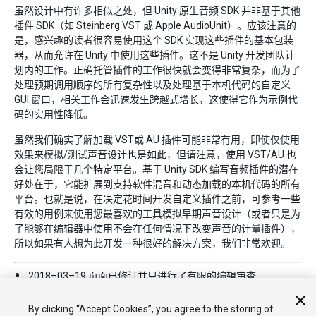
虽然设计中有许多相似之处，但 Unity 原生音频 SDK 并非基于其他
插件 SDK（如 Steinberg VST 或 Apple AudioUnit）。应该注意的
是，感兴趣的读者很容易使用这个 SDK 实现这些插件的基本包装
器，从而允许在 Unity 中使用这些插件。这不是 Unity 开发团队计
划内的工作。正确托管插件的工作很快就会变得非常复杂，而为了
处理预期调用顺序的所有复杂性以及处理基于本机代码的自定义
GUI 窗口，相关工作会迅速发生跨越式增长，这使得它作为示例代
码的实用性降低。
虽然我们确实了解加载 VST或 AU 插件可能非常有用，即使仅使用
效果来模拟/测试声音设计也是如此，但请注意，使用 VST/AU 也
会让您局限于几个特定平台。基于 Unity SDK 编写音频插件的潜在
好处在于，它能扩展到支持软件混音和动态加载的本机代码的所有
平台。也就是说，在决定花时间开发自定义插件之前，可参考一些
有效的用例来使用您最喜欢的工具模拟早期声音设计（或者只是为
了能够在编辑器中使用不会在任何情况下改变声音的计量插件），
所以如果有人想为此开发一种很好的解决方案，我们非常欢迎。
2018–03–19 页面已修订并只进行了有限的
编辑审查
从 2018.1 开始，MonoDevelop 由 Visual Studio 取代
By clicking “Accept Cookies”, you agree to the storing of