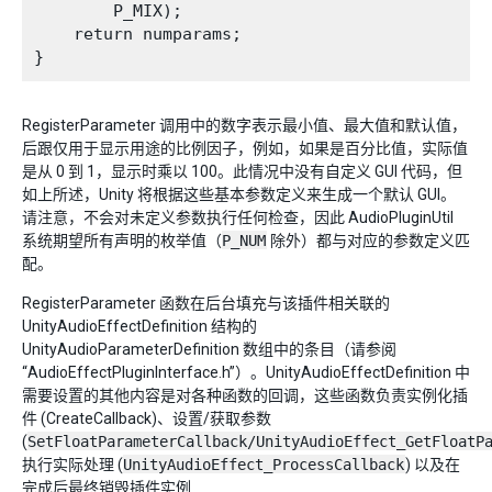
        P_MIX);

    return numparams;

RegisterParameter 调用中的数字表示最小值、最大值和默认值，
后跟仅用于显示用途的比例因子，例如，如果是百分比值，实际值
是从 0 到 1，显示时乘以 100。此情况中没有自定义 GUI 代码，但
如上所述，Unity 将根据这些基本参数定义来生成一个默认 GUI。
请注意，不会对未定义参数执行任何检查，因此 AudioPluginUtil
系统期望所有声明的枚举值（
P_NUM
除外）都与对应的参数定义匹
配。
RegisterParameter 函数在后台填充与该插件相关联的
UnityAudioEffectDefinition 结构的
UnityAudioParameterDefinition 数组中的条目（请参阅
“AudioEffectPluginInterface.h”）。UnityAudioEffectDefinition 中
需要设置的其他内容是对各种函数的回调，这些函数负责实例化插
件 (CreateCallback)、设置/获取参数
(
SetFloatParameterCallback/UnityAudioEffect_GetFloatP
执行实际处理 (
UnityAudioEffect_ProcessCallback
) 以及在
完成后最终销毁插件实例