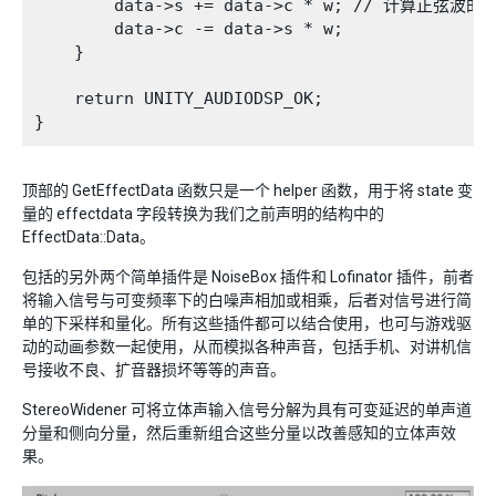
        data->s += data->c * w; // 计算正弦波
        data->c -= data->s * w;

    }

    return UNITY_AUDIODSP_OK;

顶部的 GetEffectData 函数只是一个 helper 函数，用于将 state 变
量的 effectdata 字段转换为我们之前声明的结构中的
EffectData::Data。
包括的另外两个简单插件是 NoiseBox 插件和 Lofinator 插件，前者
将输入信号与可变频率下的白噪声相加或相乘，后者对信号进行简
单的下采样和量化。所有这些插件都可以结合使用，也可与游戏驱
动的动画参数一起使用，从而模拟各种声音，包括手机、对讲机信
号接收不良、扩音器损坏等等的声音。
StereoWidener 可将立体声输入信号分解为具有可变延迟的单声道
分量和侧向分量，然后重新组合这些分量以改善感知的立体声效
果。