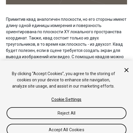
Примитив квад аналогичен плоскости, но его стороны имеют
длину одной единицы измерения и поверхность
ориентирована по плоскости XY локального пространства
координат. Также, квад состоит только из двух
треугольников, в то время как плоскость - из двухсот. Квад
будет полезен, если в сцене требуется создать экран для
вывода изображений или видео. С помощью квадов можно
создать простые информационные и GUI экраны, а также
частицы, спрайты и “обманные” изображения для имитации
By clicking “Accept Cookies”, you agree to the storing of
удалённых больших объектов.
cookies on your device to enhance site navigation,
analyze site usage, and assist in our marketing efforts.
Cookie Settings
Reject All
Copyright © 2017 Unity Technologies. Publication 5.6
Tutorials
Community Answers
Knowledge Base
Forums
Asset
Accept All Cookies