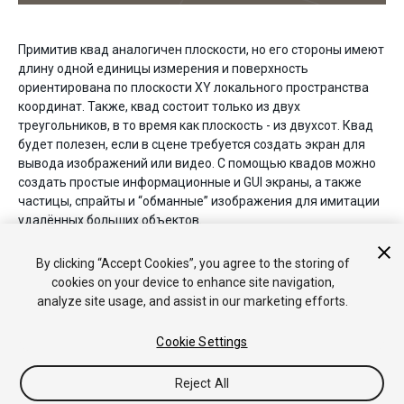
Примитив квад аналогичен плоскости, но его стороны имеют
длину одной единицы измерения и поверхность
ориентирована по плоскости XY локального пространства
координат. Также, квад состоит только из двух
треугольников, в то время как плоскость - из двухсот. Квад
будет полезен, если в сцене требуется создать экран для
вывода изображений или видео. С помощью квадов можно
создать простые информационные и GUI экраны, а также
частицы, спрайты и “обманные” изображения для имитации
удалённых больших объектов.
2018–04–25 Page amended with limited
editorial review
By clicking “Accept Cookies”, you agree to the storing of
cookies on your device to enhance site navigation,
analyze site usage, and assist in our marketing efforts.
Cookie Settings
Reject All