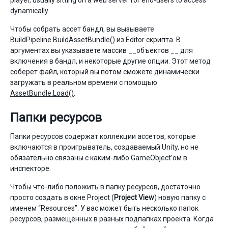
player, usually sitting on a web server for end-users to access
dynamically.
Чтобы собрать ассет бандл, вы вызываете
BuildPipeline.BuildAssetBundle()
из Editor скрипта. В
аргументах вы указываете массив __объектов __ для
включения в бандл, и некоторые другие опции. Этот метод
соберёт файл, который вы потом сможете динамически
загружать в реальном времени с помощью
AssetBundle.Load()
.
Папки ресурсов
Папки ресурсов содержат коллекции ассетов, которые
включаются в проигрыватель, создаваемый Unity, но не
обязательно связаны с каким-либо GameObject’ом в
инспекторе.
Чтобы что-либо положить в папку ресурсов, достаточно
просто создать в окне Project (
Project View
) новую папку с
именем “Resources”. У вас может быть несколько папок
ресурсов, размещённых в разных подпапках проекта. Когда