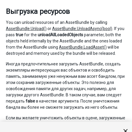
Выгрузка ресурсов
You can unload resources of an AssetBundle by calling
AssetBundle.Unload()
or
AssetBundle.UnloadAsync(bool)
. If you
pass
true
for the
unloadAllLoadedObjects
parameter, both the
objects held internally by the AssetBundle and the ones loaded
from the AssetBundle using
AssetBundle.LoadAsset()
will be
destroyed and memory used by the bundle will be released.
Иногда предпочтительнее загрузить AssetBundle, создать
экземпляры интересующих вас объектов и освободить
память, занимаемую уже ненужным вам ассет бандлом, при
этом сохранив загруженные объекты. Это полезно для
освобождения памяти для других задач, например, для
загрузки другого AssetBundle. В таком случае, вам следует
передать
false
в качестве аргумента. После уничтожения
бандла вы более не сможете загружать из него объекты.
Если вы желаете уничтожить объекты в сцене, загруженные
с помощью
Resources.Load()
до загрузки другого уровня,
вызовите на них
Object.Destroy()
. Чтобы выгрузить ассеты,