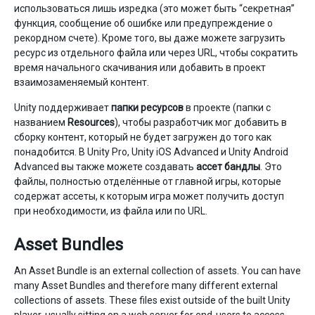
использоваться лишь изредка (это может быть “секретная”
функция, сообщение об ошибке или предупреждение о
рекордном счете). Кроме того, вы даже можете загрузить
ресурс из отдельного файла или через URL, чтобы сократить
время начального скачивания или добавить в проект
взаимозаменяемый контент.
Unity поддерживает
папки ресурсов
в проекте (папки с
названием
Resources
), чтобы разработчик мог добавить в
сборку контент, который не будет загружен до того как
понадобится. В Unity Pro, Unity iOS Advanced и Unity Android
Advanced вы также можете создавать
ассет бандлы
. Это
файлы, полностью отделённые от главной игры, которые
содержат ассеты, к которым игра может получить доступ
при необходимости, из файла или по URL.
Asset Bundles
An Asset Bundle is an external collection of assets. You can have
many Asset Bundles and therefore many different external
collections of assets. These files exist outside of the built Unity