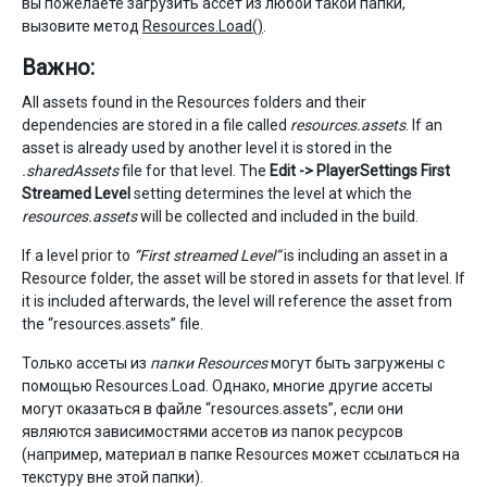
вы пожелаете загрузить ассет из любой такой папки,
вызовите метод
Resources.Load()
.
Важно:
All assets found in the Resources folders and their
dependencies are stored in a file called
resources.assets
. If an
asset is already used by another level it is stored in the
.sharedAssets
file for that level. The
Edit -> PlayerSettings
First
Streamed Level
setting determines the level at which the
resources.assets
will be collected and included in the build.
If a level prior to
“First streamed Level”
is including an asset in a
Resource folder, the asset will be stored in assets for that level. If
it is included afterwards, the level will reference the asset from
the “resources.assets” file.
Только ассеты из
папки Resources
могут быть загружены с
помощью Resources.Load. Однако, многие другие ассеты
могут оказаться в файле “resources.assets”, если они
являются зависимостями ассетов из папок ресурсов
(например, материал в папке Resources может ссылаться на
текстуру вне этой папки).