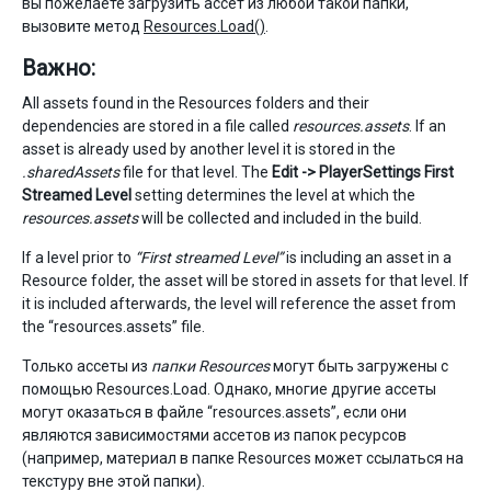
вы пожелаете загрузить ассет из любой такой папки,
вызовите метод
Resources.Load()
.
Важно:
All assets found in the Resources folders and their
dependencies are stored in a file called
resources.assets
. If an
asset is already used by another level it is stored in the
.sharedAssets
file for that level. The
Edit -> PlayerSettings
First
Streamed Level
setting determines the level at which the
resources.assets
will be collected and included in the build.
If a level prior to
“First streamed Level”
is including an asset in a
Resource folder, the asset will be stored in assets for that level. If
it is included afterwards, the level will reference the asset from
the “resources.assets” file.
Только ассеты из
папки Resources
могут быть загружены с
помощью Resources.Load. Однако, многие другие ассеты
могут оказаться в файле “resources.assets”, если они
являются зависимостями ассетов из папок ресурсов
(например, материал в папке Resources может ссылаться на
текстуру вне этой папки).