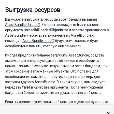
Выгрузка ресурсов
Вы можете выгружать ресурсы ассет бандла вызывая
AssetBundle.Unload()
. Если вы передадите
true
в качестве
аргумента
unloadAllLoadedObjects
, то и ассеты, хранящиеся в
AssetBundle и ассеты, загруженные из AssetBundle с
помощью
AssetBundle.Load()
будут уничтожены и будет
освобождена память, которую они занимали.
Иногда предпочтительнее загрузить AssetBundle, создать
экземпляры интересующих вас объектов и освободить
память, занимаемую уже ненужным вам ассет бандлом, при
этом сохранив загруженные объекты. Это полезно для
освобождения памяти для других задач, например, для
загрузки другого AssetBundle. В таком случае, вам следует
передать
false
в качестве аргумента. После уничтожения
бандла вы более не сможете загружать из него объекты.
Если вы желаете уничтожить объекты в сцене, загруженные
с помощью
Resources.Load()
до загрузки другого уровня,
вызовите на них
Object.Destroy()
. Чтобы выгрузить ассеты,