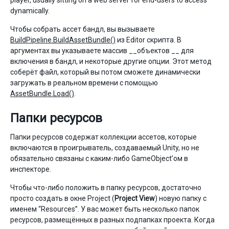
player, usually sitting on a web server for end-users to access
dynamically.
Чтобы собрать ассет бандл, вы вызываете
BuildPipeline.BuildAssetBundle()
из Editor скрипта. В
аргументах вы указываете массив __объектов __ для
включения в бандл, и некоторые другие опции. Этот метод
соберёт файл, который вы потом сможете динамически
загружать в реальном времени с помощью
AssetBundle.Load()
.
Папки ресурсов
Папки ресурсов содержат коллекции ассетов, которые
включаются в проигрыватель, создаваемый Unity, но не
обязательно связаны с каким-либо GameObject’ом в
инспекторе.
Чтобы что-либо положить в папку ресурсов, достаточно
просто создать в окне Project (
Project View
) новую папку с
именем “Resources”. У вас может быть несколько папок
ресурсов, размещённых в разных подпапках проекта. Когда