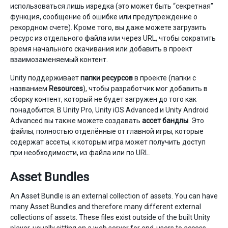
использоваться лишь изредка (это может быть “секретная”
функция, сообщение об ошибке или предупреждение о
рекордном счете). Кроме того, вы даже можете загрузить
ресурс из отдельного файла или через URL, чтобы сократить
время начального скачивания или добавить в проект
взаимозаменяемый контент.
Unity поддерживает
папки ресурсов
в проекте (папки с
названием
Resources
), чтобы разработчик мог добавить в
сборку контент, который не будет загружен до того как
понадобится. В Unity Pro, Unity iOS Advanced и Unity Android
Advanced вы также можете создавать
ассет бандлы
. Это
файлы, полностью отделённые от главной игры, которые
содержат ассеты, к которым игра может получить доступ
при необходимости, из файла или по URL.
Asset Bundles
An Asset Bundle is an external collection of assets. You can have
many Asset Bundles and therefore many different external
collections of assets. These files exist outside of the built Unity