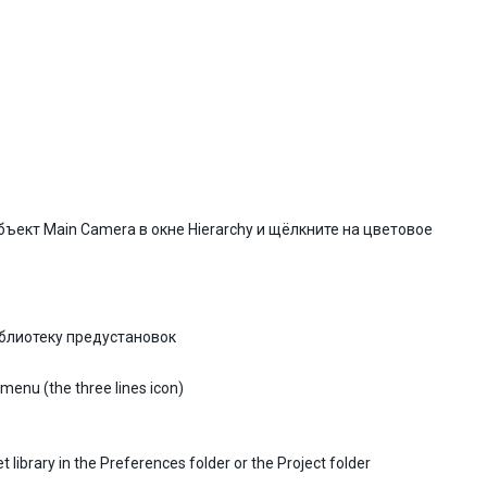
бъект Main Camera в окне Hierarchy и щёлкните на цветовое
иблиотеку предустановок
enu (the three lines icon)
 library in the Preferences folder or the Project folder