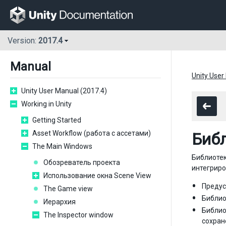
Version:
2017.4
Manual
Unity User
Unity User Manual (2017.4)
Working in Unity
Getting Started
Asset Workflow (работа с ассетами)
Библ
The Main Windows
Библиотек
Обозреватель проекта
интегриро
Использование окна Scene View
Предус
The Game view
Библио
Иерархия
Библио
The Inspector window
сохран