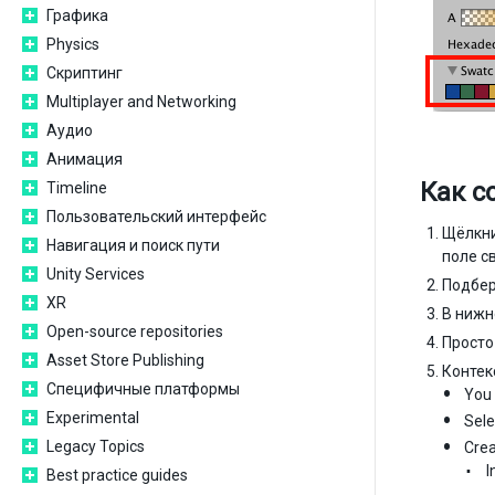
Графика
Physics
Скриптинг
Multiplayer and Networking
Аудио
Анимация
Как с
Timeline
Пользовательский интерфейс
Щёлкни
Навигация и поиск пути
поле с
Unity Services
Подбер
XR
В нижн
Open-source repositories
Просто
Asset Store Publishing
Контек
Специфичные платформы
You 
Experimental
Sele
Legacy Topics
Crea
I
Best practice guides