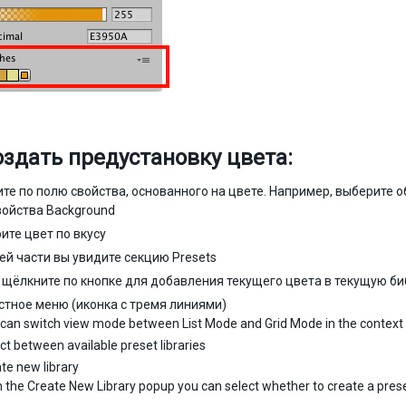
оздать предустановку цвета:
те по полю свойства, основанного на цвете. Например, выберите о
войства Background
ите цвет по вкусу
ей части вы увидите секцию Presets
 щёлкните по кнопке для добавления текущего цвета в текущую б
стное меню (иконка с тремя линиями)
can switch view mode between List Mode and Grid Mode in the context m
ct between available preset libraries
te new library
n the Create New Library popup you can select whether to create a preset