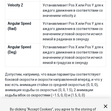
Velocity Z
Устанавливает Pos X или Pos Y для к
аждого движения в соответствии со
значением velocity.z.
Angular Speed
Устанавливает Pos X или Pos Y для к
(Rad)
аждого движения в соответствии со
значением угловой скорости исчисл
яемой в радианах в секунду.
Angular Speed
Устанавливает Pos X или Pos Y для к
(Deg)
аждого движения в соответствии со
значением угловой скорости исчисл
яемой в градусах в секунду.
Допустим, например, что ваши параметры соответствуют
боковой скорости и скорости направленной вперёд, и что у
вас есть анимация стойки со средней скоростью (0, 0, 0),
анимация ходьбы со скоростью (0, 0, 1.5), 2 анимации
ходьбы вбок со скоростями (–1.5, 0, 0) и (1.5, 0, 0)
соответственно. Выбрав опцию
Velocity XZ
из выпадающего
меню, вы установите позиции движений в соответствии с X и
By clicking “Accept Cookies”, you agree to the storing of
Z координатами этих скоростей.