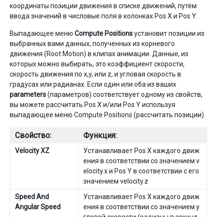
координаты позиции движения в списке движений, путём
ввода значений в числовые поля в колонках Pos X и Pos Y.
Выпадающее меню
Compute Positions
установит позиции из
выбранных вами данных, полученных из корневого
движения (Root Motion) в клипах анимации. Данные, из
которых можно выбирать, это коэффициент скорости,
скорость движения по x,y, или z, и угловая скорость в
градусах или радианах. Если один или оба из ваших
parameters
(параметров) соответствует одному из свойств,
вы можете рассчитать Pos X и/или Pos Y используя
выпадающее меню Compute Positions (рассчитать позиции).
Свойство:
Функция:
Velocity XZ
Устанавливает Pos X каждого движ
ения в соответствии со значением v
elocity.x и Pos Y в соответствии с его
значением velocity.z
Speed And
Устанавливает Pos X каждого движ
Angular Speed
ения в соответствии со значением у