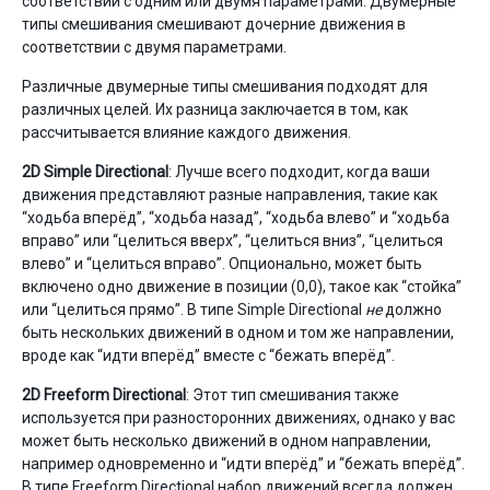
соответствии с одним или двумя параметрами. Двумерные
типы смешивания смешивают дочерние движения в
соответствии с двумя параметрами.
Различные двумерные типы смешивания подходят для
различных целей. Их разница заключается в том, как
рассчитывается влияние каждого движения.
2D Simple Directional
: Лучше всего подходит, когда ваши
движения представляют разные направления, такие как
“ходьба вперёд”, “ходьба назад”, “ходьба влево” и “ходьба
вправо” или “целиться вверх”, “целиться вниз”, “целиться
влево” и “целиться вправо”. Опционально, может быть
включено одно движение в позиции (0,0), такое как “стойка”
или “целиться прямо”. В типе Simple Directional
не
должно
быть нескольких движений в одном и том же направлении,
вроде как “идти вперёд” вместе с “бежать вперёд”.
2D Freeform Directional
: Этот тип смешивания также
используется при разносторонних движениях, однако у вас
может быть несколько движений в одном направлении,
например одновременно и “идти вперёд” и “бежать вперёд”.
В типе Freeform Directional набор движений всегда должен