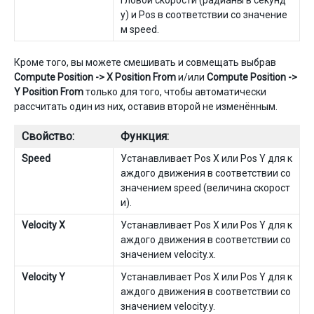
гловой скорости (радианы в секунд
у) и Pos в соответствии со значение
м speed.
Кроме того, вы можете смешивать и совмещать выбрав
Compute Position -> X Position From
и/или
Compute Position ->
Y Position From
только для того, чтобы автоматически
рассчитать один из них, оставив второй не изменённым.
Свойство:
Функция:
Speed
Устанавливает Pos X или Pos Y для к
аждого движения в соответствии со
значением speed (величина скорост
и).
Velocity X
Устанавливает Pos X или Pos Y для к
аждого движения в соответствии со
значением velocity.x.
Velocity Y
Устанавливает Pos X или Pos Y для к
аждого движения в соответствии со
значением velocity.y.