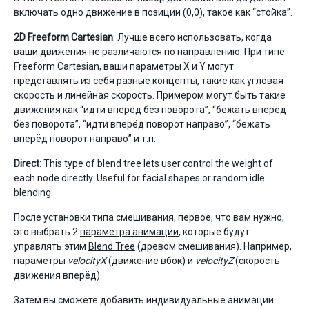
включать одно движение в позиции (0,0), такое как “стойка”.
2D Freeform Cartesian
: Лучше всего использовать, когда
ваши движения не различаются по направлению. При типе
Freeform Cartesian, ваши параметры X и Y могут
представлять из себя разные концепты, такие как угловая
скорость и линейная скорость. Примером могут быть такие
движения как “идти вперёд без поворота”, “бежать вперёд
без поворота”, “идти вперёд поворот направо”, “бежать
вперёд поворот направо” и т.п.
Direct
: This type of blend tree lets user control the weight of
each node directly. Useful for facial shapes or random idle
blending.
После установки типа смешивания, первое, что вам нужно,
это выбрать 2
параметра анимации
, которые будут
управлять этим
Blend Tree
(древом смешивания). Например,
параметры
velocityX
(движение вбок) и
velocityZ
(скорость
движения вперёд).
Затем вы сможете добавить индивидуальные анимации