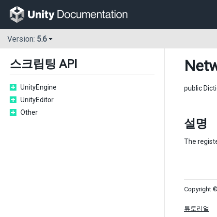
Version:
5.6
Netw
스크립팅 API
UnityEngine
public Di
UnityEditor
Other
설명
The regist
Copyright ©
튜토리얼