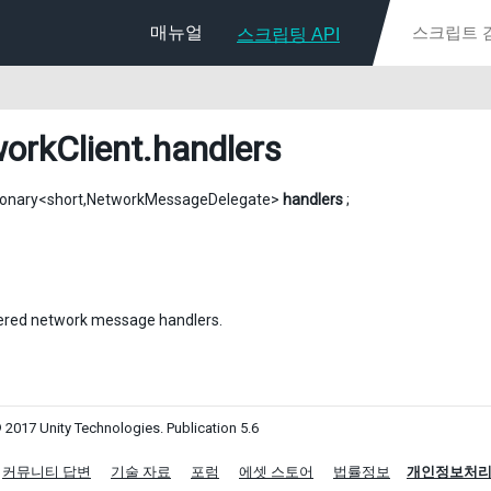
매뉴얼
스크립팅 API
orkClient
.handlers
ctionary<short,NetworkMessageDelegate>
handlers
;
ered network message handlers.
 2017 Unity Technologies. Publication 5.6
커뮤니티 답변
기술 자료
포럼
에셋 스토어
법률정보
개인정보처