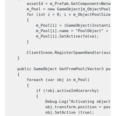
        assetId = m_Prefab.GetComponent<Network
        m_Pool = new GameObject[m_ObjectPoolSiz
        for (int i = 0; i < m_ObjectPoolSize; +
        {

            m_Pool[i] = (GameObject)Instantiat
            m_Pool[i].name = "PoolObject" + i;

            m_Pool[i].SetActive(false);

        }

        ClientScene.RegisterSpawnHandler(asset
    }

    public GameObject GetFromPool(Vector3 posit
    {

        foreach (var obj in m_Pool)

        {

            if (!obj.activeInHierarchy)

            {

                Debug.Log("Activating object "
                obj.transform.position = positi
                obj.SetActive (true);
