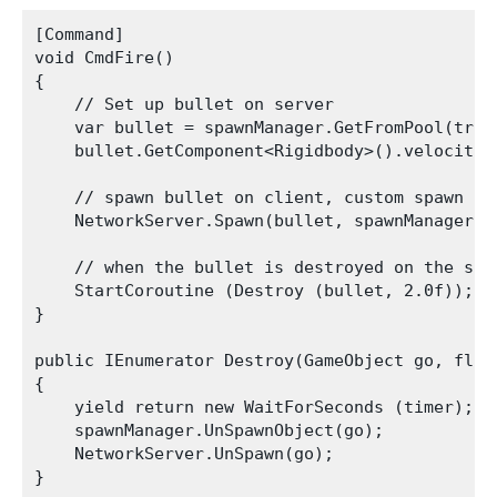
[Command]

void CmdFire()

{

    // Set up bullet on server

    var bullet = spawnManager.GetFromPool(tran
    bullet.GetComponent<Rigidbody>().velocity =
    // spawn bullet on client, custom spawn han
    NetworkServer.Spawn(bullet, spawnManager.as
    // when the bullet is destroyed on the ser
    StartCoroutine (Destroy (bullet, 2.0f));

}

public IEnumerator Destroy(GameObject go, float
{

    yield return new WaitForSeconds (timer);

    spawnManager.UnSpawnObject(go);

    NetworkServer.UnSpawn(go);
