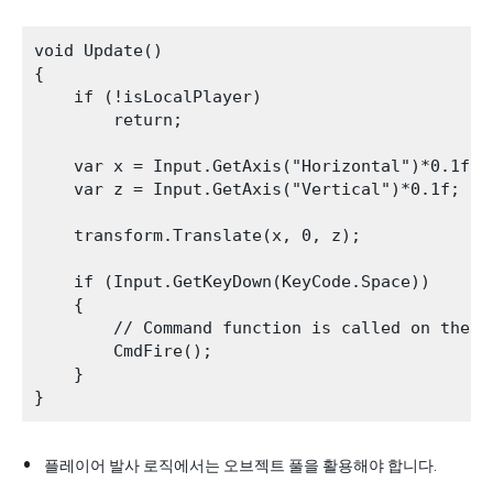
void Update()

{

    if (!isLocalPlayer)

        return;

    var x = Input.GetAxis("Horizontal")*0.1f;

    var z = Input.GetAxis("Vertical")*0.1f;

    transform.Translate(x, 0, z);

    if (Input.GetKeyDown(KeyCode.Space))

    {

        // Command function is called on the c
        CmdFire();

    }

플레이어 발사 로직에서는 오브젝트 풀을 활용해야 합니다.