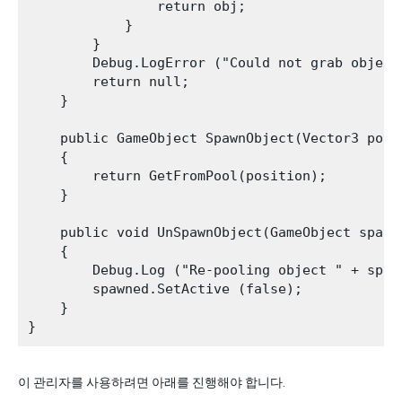
                return obj;

            }

        }

        Debug.LogError ("Could not grab object
        return null;

    }

    public GameObject SpawnObject(Vector3 posi
    {

        return GetFromPool(position);

    }

    public void UnSpawnObject(GameObject spawne
    {

        Debug.Log ("Re-pooling object " + spawn
        spawned.SetActive (false);

    }

이 관리자를 사용하려면 아래를 진행해야 합니다.