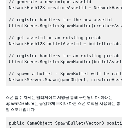
// generate a new unique assetId 

NetworkHash128 creatureAssetId = NetworkHash128
// register handlers for the new assetId

ClientScene.RegisterSpawnHandler(creatureAsset
// get assetId on an existing prefab

NetworkHash128 bulletAssetId = bulletPrefab.Ge
// register handlers for an existing prefab yo
ClientScene.RegisterSpawnHandler(bulletAssetId
// spawn a bullet - SpawnBullet will be called 
스폰 함수 자체는 델리게이트 서명을 통해 구현됩니다. 아래는
SpawnCreature는 동일하게 보이나 다른 스폰 로직을 사용하는 총
알 스포너입니다.
public GameObject SpawnBullet(Vector3 position