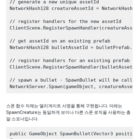
// generate a new unique assetId 

NetworkHash128 creatureAssetId = NetworkHash128
// register handlers for the new assetId

ClientScene.RegisterSpawnHandler(creatureAsset
// get assetId on an existing prefab

NetworkHash128 bulletAssetId = bulletPrefab.Ge
// register handlers for an existing prefab yo
ClientScene.RegisterSpawnHandler(bulletAssetId
// spawn a bullet - SpawnBullet will be called 
스폰 함수 자체는 델리게이트 서명을 통해 구현됩니다. 아래는
SpawnCreature는 동일하게 보이나 다른 스폰 로직을 사용하는 총
알 스포너입니다.
public GameObject SpawnBullet(Vector3 position