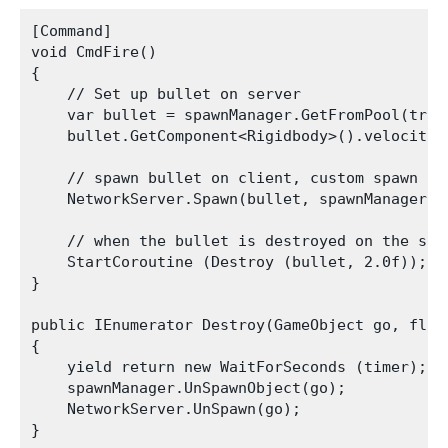
[Command]

void CmdFire()

{

    // Set up bullet on server

    var bullet = spawnManager.GetFromPool(tran
    bullet.GetComponent<Rigidbody>().velocity =
    // spawn bullet on client, custom spawn han
    NetworkServer.Spawn(bullet, spawnManager.as
    // when the bullet is destroyed on the ser
    StartCoroutine (Destroy (bullet, 2.0f));

}

public IEnumerator Destroy(GameObject go, float
{

    yield return new WaitForSeconds (timer);

    spawnManager.UnSpawnObject(go);

    NetworkServer.UnSpawn(go);
