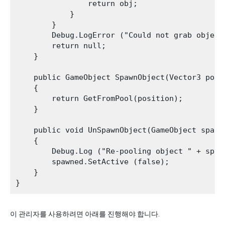
                return obj;

            }

        }

        Debug.LogError ("Could not grab object
        return null;

    }

    public GameObject SpawnObject(Vector3 posi
    {

        return GetFromPool(position);

    }

    public void UnSpawnObject(GameObject spawne
    {

        Debug.Log ("Re-pooling object " + spawn
        spawned.SetActive (false);

    }

이 관리자를 사용하려면 아래를 진행해야 합니다.