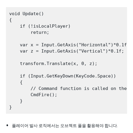
void Update()

{

    if (!isLocalPlayer)

        return;

    var x = Input.GetAxis("Horizontal")*0.1f;

    var z = Input.GetAxis("Vertical")*0.1f;

    transform.Translate(x, 0, z);

    if (Input.GetKeyDown(KeyCode.Space))

    {

        // Command function is called on the c
        CmdFire();

    }

플레이어 발사 로직에서는 오브젝트 풀을 활용해야 합니다.