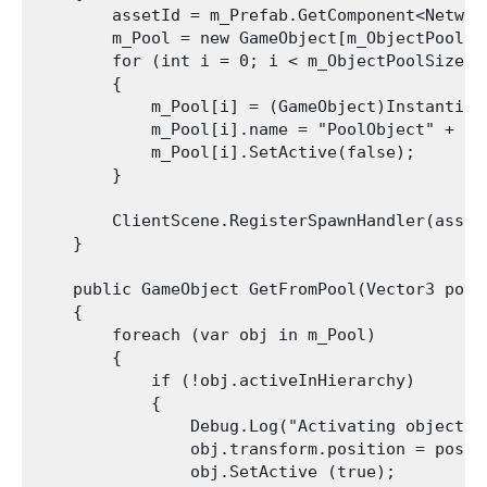
        assetId = m_Prefab.GetComponent<Network
        m_Pool = new GameObject[m_ObjectPoolSiz
        for (int i = 0; i < m_ObjectPoolSize; +
        {

            m_Pool[i] = (GameObject)Instantiat
            m_Pool[i].name = "PoolObject" + i;

            m_Pool[i].SetActive(false);

        }

        ClientScene.RegisterSpawnHandler(asset
    }

    public GameObject GetFromPool(Vector3 posit
    {

        foreach (var obj in m_Pool)

        {

            if (!obj.activeInHierarchy)

            {

                Debug.Log("Activating object "
                obj.transform.position = positi
                obj.SetActive (true);
