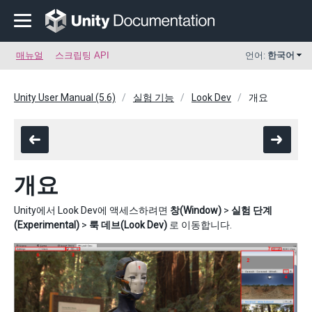
매뉴얼
스크립팅 API
언어:
한국어
Unity User Manual (5.6)
실험 기능
Look Dev
개요
개요
Unity에서 Look Dev에 액세스하려면
창(Window)
>
실험 단계
(Experimental)
>
룩 데브(Look Dev)
로 이동합니다.