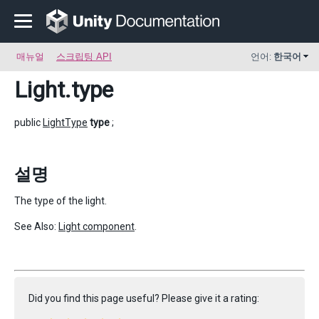
매뉴얼
스크립팅 API
언어:
한국어
Light
.type
public
LightType
type
;
설명
The type of the light.
See Also:
Light component
.
Did you find this page useful? Please give it a rating: