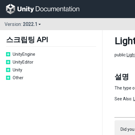
Version:
2022.1
Ligh
스크립팅 API
UnityEngine
public
Ligh
UnityEditor
Unity
설명
Other
The type of
See Also:
Did you 