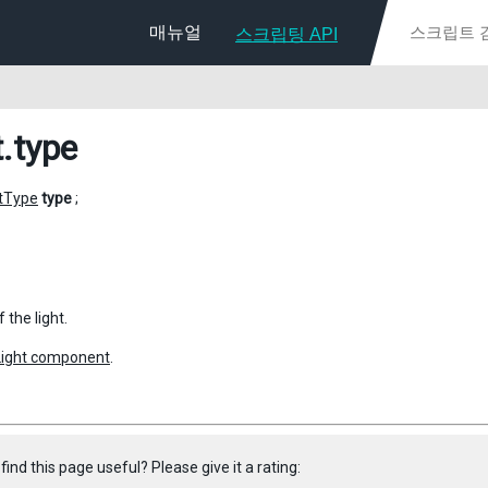
매뉴얼
스크립팅 API
t
.type
tType
type
;
 the light.
Light component
.
find this page useful? Please give it a rating: