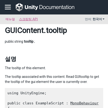
매뉴얼
스크립팅 API
언어:
한국어
GUIContent
.tooltip
public string
tooltip
;
설명
The tooltip of this element.
The tooltip associated with this content. Read GUItooltip to get
the tooltip of the gui element the user is currently over.
using UnityEngine;
public class ExampleScript : 
MonoBehaviour