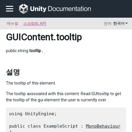
매뉴얼
스크립팅 API
언어:
한국어
GUIContent
.tooltip
public string
tooltip
;
설명
The tooltip of this element.
The tooltip associated with this content. Read GUItooltip to get
the tooltip of the gui element the user is currently over.
using UnityEngine;
public class ExampleScript : 
MonoBehaviour