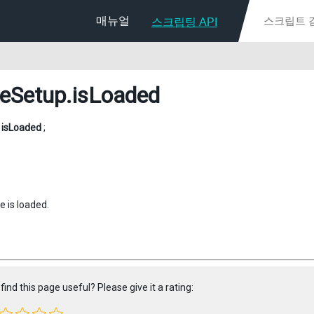
매뉴얼
스크립팅 API
eSetup
.isLoaded
l
isLoaded
;
e is loaded.
find this page useful? Please give it a rating: