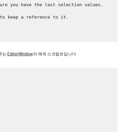
ure you have the last selection values.

to keep a reference to it.

여주는
EditorWindow
의 예제 스크립트입니다