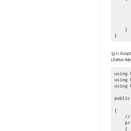
      
      
      
      
    }

임시 Scr
(
Editor/My
using 
using 
using 
public
{

    //
    pr
    {
