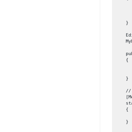
      
      
    }

    Ed
    My
    pu
    {

      
      
    }

    //
    [M
    st
    {

      
    }
