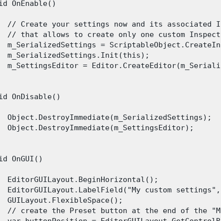
id OnEnable()

  // Create your settings now and its associated I
  // that allows to create only one custom Inspect
  m_SerializedSettings = ScriptableObject.CreateIn
  m_SerializedSettings.Init(this);

  m_SettingsEditor = Editor.CreateEditor(m_Seriali
id OnDisable()

  Object.DestroyImmediate(m_SerializedSettings);

  Object.DestroyImmediate(m_SettingsEditor);

id OnGUI()

  EditorGUILayout.BeginHorizontal();

  EditorGUILayout.LabelField("My custom settings",
  GUILayout.FlexibleSpace();

  // create the Preset button at the end of the "M