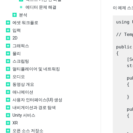
에디터 문제 해결
이 예제 스
분석
using 
에셋 워크플로
입력
// Tem
2D
그래픽스
public
{

물리
    [S
스크립팅
    st
멀티플레이어 및 네트워킹
오디오
    pu
    {

동영상 개요
      
애니메이션
    }

사용자 인터페이스(UI) 생성
내비게이션과 경로 탐색
    pu
Unity 서비스
    {

      
XR
      
오픈 소스 저장소