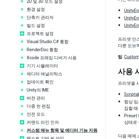
2D 및 3D 모드 설정
환경 설정
UnityE
단축키 관리자
UnityEn
빌드 설정
UnityEn
프로젝트 설정
프리셋 인스
Visual Studio C# 통합
다른 오브
RenderDoc 통합
팁
:
Custom
Xcode 프레임 디버거 사용
기기 시뮬레이터
사용 
에디터 애널리틱스
업데이트 확인
프리셋을 
Unity의 IME
Scripta
버전 관리
항상 
다중 씬 편집
집할 때
안전 모드
Pres
커맨드 라인 인자
상태로 
커스텀 메뉴 항목 및 에디터 기능 지원
다음 예제
텍스트 기반 씬 파일