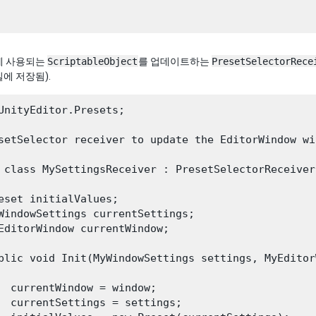
에 사용되는
ScriptableObject
를 업데이트하는
PresetSelectorRece
에 저장됨).
UnityEditor.Presets;

setSelector receiver to update the EditorWindow wi
 class MySettingsReceiver : PresetSelectorReceiver

eset initialValues;

WindowSettings currentSettings;

EditorWindow currentWindow;

blic void Init(MyWindowSettings settings, MyEditor
  currentWindow = window;

  currentSettings = settings;
