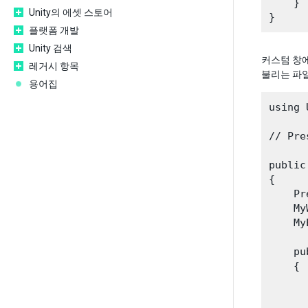
    }

Unity의 에셋 스토어
플랫폼 개발
Unity 검색
커스텀 창
레거시 항목
불리는 파일
용어집
using 
// Pre
public
{

    Pr
    My
    My
    pu
    {

      
      