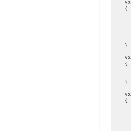
    vo
    {

      
      
      
      
      
    }

    vo
    {

      
      
    }

    vo
    {

      
      
      
      