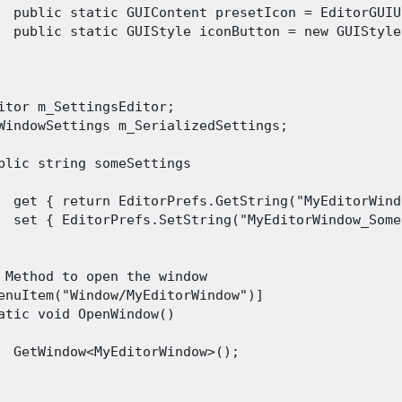
  public static GUIContent presetIcon = EditorGUIU
  public static GUIStyle iconButton = new GUIStyle
itor m_SettingsEditor;

WindowSettings m_SerializedSettings;

blic string someSettings

  get { return EditorPrefs.GetString("MyEditorWind
  set { EditorPrefs.SetString("MyEditorWindow_Some
 Method to open the window

enuItem("Window/MyEditorWindow")]

atic void OpenWindow()

  GetWindow<MyEditorWindow>();
