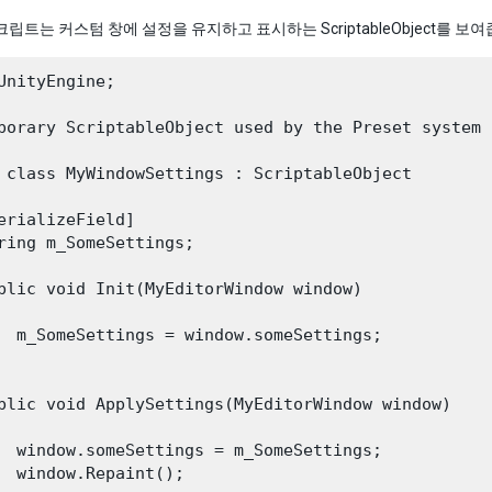
크립트는 커스텀 창에 설정을 유지하고 표시하는 ScriptableObject를 보
UnityEngine;

porary ScriptableObject used by the Preset system

 class MyWindowSettings : ScriptableObject

erializeField]

ring m_SomeSettings;

blic void Init(MyEditorWindow window)

  m_SomeSettings = window.someSettings;

blic void ApplySettings(MyEditorWindow window)

  window.someSettings = m_SomeSettings;

  window.Repaint();
