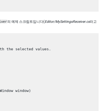
iver
의 예제 스크립트입니다(
Editor/MySettingsReceiver.cs
라고
th the selected values.

Window window)
