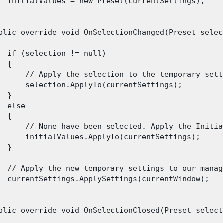
  initialValues = new Preset(currentSettings);

blic override void OnSelectionChanged(Preset select
  if (selection != null)

 {

      // Apply the selection to the temporary setti
      selection.ApplyTo(currentSettings);

 }

  else

 {

      // None have been selected. Apply the Initia
      initialValues.ApplyTo(currentSettings);

 }

  // Apply the new temporary settings to our manag
  currentSettings.ApplySettings(currentWindow);

blic override void OnSelectionClosed(Preset selecti