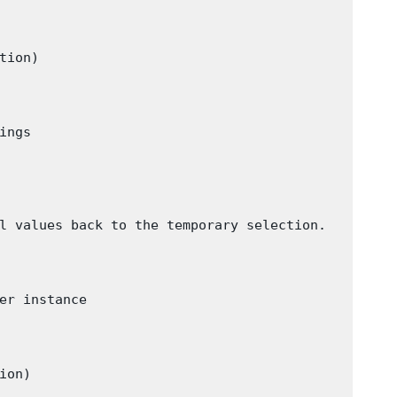
ion)

ngs

l values back to the temporary selection.

er instance

on)
