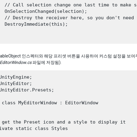
  // Call selection change one last time to make s
  OnSelectionChanged(selection);

  // Destroy the receiver here, so you don't need 
  DestroyImmediate(this);

iptableObject 인스펙터와 해당 프리셋 버튼을 사용하여 커스텀 설정을 보
EditorWindow.cs
파일에 저장됨).
UnityEngine;

UnityEditor;

UnityEditor.Presets;

 class MyEditorWindow : EditorWindow

 get the Preset icon and a style to display it

ivate static class Styles
