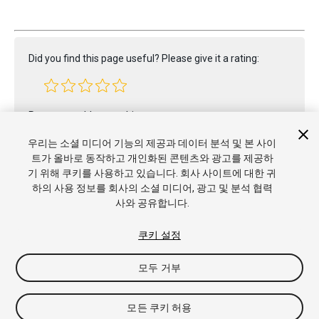
Did you find this page useful? Please give it a rating:
Report a problem on this page
우리는 소셜 미디어 기능의 제공과 데이터 분석 및 본 사이
트가 올바로 동작하고 개인화된 콘텐츠와 광고를 제공하
기 위해 쿠키를 사용하고 있습니다. 회사 사이트에 대한 귀
하의 사용 정보를 회사의 소셜 미디어, 광고 및 분석 협력
사와 공유합니다.
Copyright © 2021 Unity Technologies. Publication 2020.3
쿠키 설정
튜토리얼
커뮤니티 답변
기술 자료
포럼
에셋 스토어
상표
및 이용약관
법률정보
개인정보처리방침
쿠키
내 개인정보 판
모두 거부
매 금지
쿠키 기본 설정
모든 쿠키 허용