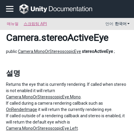
매뉴얼
스크립팅 API
언어:
한국어
Camera
.stereoActiveEye
public
Camera.MonoOrStereoscopicEye
stereoActiveEye
;
설명
Returns the eye that is currently rendering. If called when stereo
is not enabled it will return
Camera.MonoOrStereoscopicEye.Mono
.
If called during a camera rendering callback such as
OnRenderImage
it will return the currently rendering eye.
If called outside of a rendering callback and stereo is enabled, it
will return the default eye which is
Camera.MonoOrStereoscopicEye.Left
.