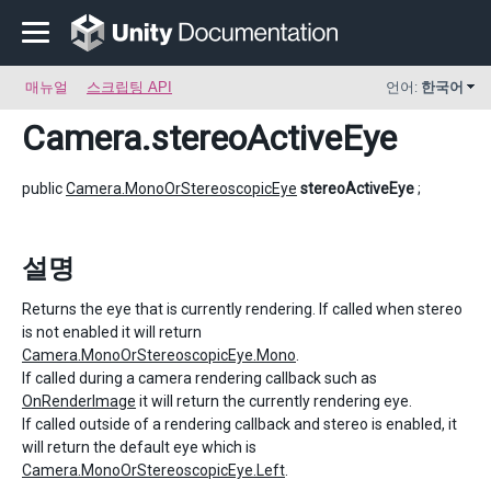
매뉴얼
스크립팅 API
언어:
한국어
Camera
.stereoActiveEye
public
Camera.MonoOrStereoscopicEye
stereoActiveEye
;
설명
Returns the eye that is currently rendering. If called when stereo
is not enabled it will return
Camera.MonoOrStereoscopicEye.Mono
.
If called during a camera rendering callback such as
OnRenderImage
it will return the currently rendering eye.
If called outside of a rendering callback and stereo is enabled, it
will return the default eye which is
Camera.MonoOrStereoscopicEye.Left
.