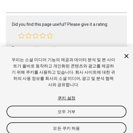
Did you find this page useful? Please give it a rating:
Report a problem on this page
우리는 소셜 미디어 기능의 제공과 데이터 분석 및 본 사이
트가 올바로 동작하고 개인화된 콘텐츠와 광고를 제공하
기 위해 쿠키를 사용하고 있습니다. 회사 사이트에 대한 귀
하의 사용 정보를 회사의 소셜 미디어, 광고 및 분석 협력
사와 공유합니다.
Copyright © 2020 Unity Technologies. Publication 2020.1
쿠키 설정
튜토리얼
커뮤니티 답변
기술 자료
포럼
에셋 스토어
상표
및 이용약관
법률정보
개인정보처리방침
쿠키
내 개인정보 판
모두 거부
매 금지
쿠키 기본 설정
모든 쿠키 허용