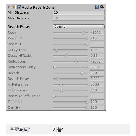
프로퍼티:
기능: