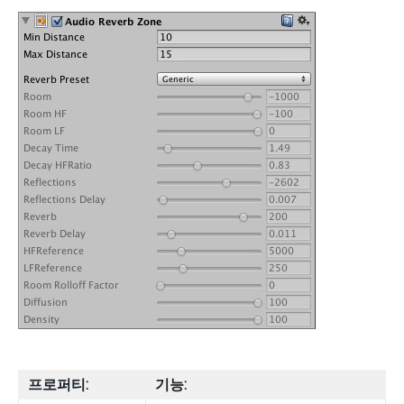
프로퍼티:
기능: