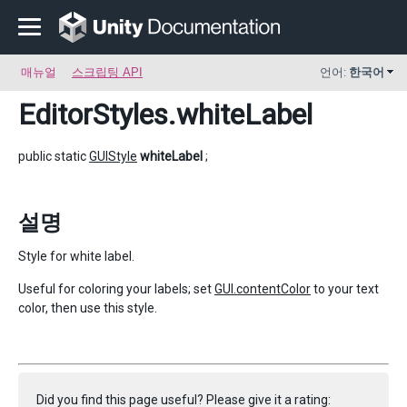
매뉴얼
스크립팅 API
언어:
한국어
EditorStyles
.whiteLabel
public static
GUIStyle
whiteLabel
;
설명
Style for white label.
Useful for coloring your labels; set
GUI.contentColor
to your text
color, then use this style.
Did you find this page useful? Please give it a rating: