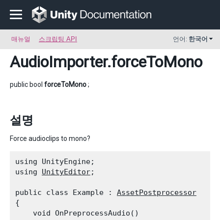
매뉴얼
스크립팅 API
언어:
한국어
AudioImporter
.forceToMono
public bool
forceToMono
;
설명
Force audioclips to mono?
using UnityEngine;

using 
UnityEditor
;
public class Example : 
AssetPostprocessor
{

    void OnPreprocessAudio()
