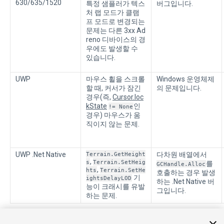
630/635/1520
특정 샘플러가 텍스
버그입니다.
처 랩 모드가 클램
프 모드로 변경되는
문제는 다른 3xx Ad
reno 디바이스의 경
우에도 발생할 수
있습니다.
UWP
마우스 휠을 스크롤
Windows 운영체제
할 때, 커서가 잠긴
의 문제입니다.
경우(즉,
Cursor.loc
kState
인
!= None
경우) 마우스가 움
직이지 않는 문제.
UWP .Net Native
Terrain.GetHeight
다차원 배열에서
,
s
Terrain.SetHeig
를
GCHandle.Alloc
,
hts
Terrain.SetHe
호출하는 경우 발생
기
ightsDelayLOD
하는 .Net Native 버
능이 크래시를 유발
그입니다.
하는 문제.
• 2017–05–16
편집 리뷰
없이 페이지 수정됨