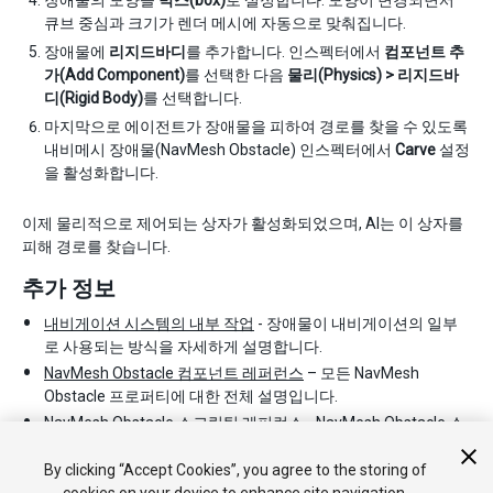
장애물의 모양을
박스(box)
로 설정합니다. 모양이 변경되면서
큐브 중심과 크기가 렌더 메시에 자동으로 맞춰집니다.
장애물에
리지드바디
를 추가합니다. 인스펙터에서
컴포넌트 추
가(Add Component)
를 선택한 다음
물리(Physics) > 리지드바
디(Rigid Body)
를 선택합니다.
마지막으로 에이전트가 장애물을 피하여 경로를 찾을 수 있도록
내비메시 장애물(NavMesh Obstacle) 인스펙터에서
Carve
설정
을 활성화합니다.
이제 물리적으로 제어되는 상자가 활성화되었으며, AI는 이 상자를
피해 경로를 찾습니다.
추가 정보
내비게이션 시스템의 내부 작업
- 장애물이 내비게이션의 일부
로 사용되는 방식을 자세하게 설명합니다.
NavMesh Obstacle 컴포넌트 레퍼런스
– 모든 NavMesh
Obstacle 프로퍼티에 대한 전체 설명입니다.
NavMesh Obstacle 스크립팅 레퍼런스
- NavMesh Obstacle 스
크립팅 API에 대한 전체 설명입니다.
By clicking “Accept Cookies”, you agree to the storing of