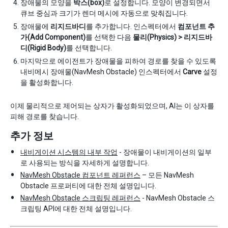
장애물의 모양을
박스(box)
로 설정합니다. 모양이 변경되면서
큐브 중심과 크기가 렌더 메시에 자동으로 맞춰집니다.
장애물에
리지드바디
를 추가합니다. 인스펙터에서
컴포넌트 추
가(Add Component)
를 선택한 다음
물리(Physics) > 리지드바
디(Rigid Body)
를 선택합니다.
마지막으로 에이전트가 장애물을 피하여 경로를 찾을 수 있도록
내비메시 장애물(NavMesh Obstacle) 인스펙터에서
Carve
설정
을 활성화합니다.
이제 물리적으로 제어되는 상자가 활성화되었으며, AI는 이 상자를
피해 경로를 찾습니다.
추가 정보
내비게이션 시스템의 내부 작업
- 장애물이 내비게이션의 일부
로 사용되는 방식을 자세하게 설명합니다.
NavMesh Obstacle 컴포넌트 레퍼런스
– 모든 NavMesh
Obstacle 프로퍼티에 대한 전체 설명입니다.
NavMesh Obstacle 스크립팅 레퍼런스
- NavMesh Obstacle 스
크립팅 API에 대한 전체 설명입니다.