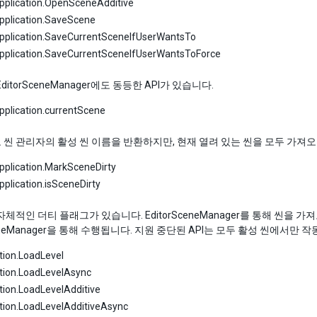
pplication.OpenSceneAdditive
pplication.SaveScene
Application.SaveCurrentSceneIfUserWantsTo
Application.SaveCurrentSceneIfUserWantsToForce
ditorSceneManager에도 동등한 API가 있습니다.
pplication.currentScene
씬 관리자의 활성 씬 이름을 반환하지만, 현재 열려 있는 씬을 모두 가져오려면 E
pplication.MarkSceneDirty
pplication.isSceneDirty
자체적인 더티 플래그가 있습니다. EditorSceneManager를 통해 씬을
ceneManager을 통해 수행됩니다. 지원 중단된 API는 모두 활성 씬에서만 
tion.LoadLevel
tion.LoadLevelAsync
tion.LoadLevelAdditive
tion.LoadLevelAdditiveAsync