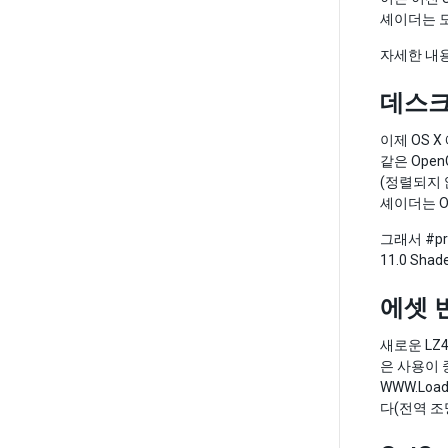
셰이더는 모
자세한 내
데스크톱
이제 OS 
같은 Open
(정렬되지 않
셰이더는 O
그래서 #pr
11.0 Shad
에셋 
새로운 LZ
은 사용이 중
WWW.Lo
다(전역 조명