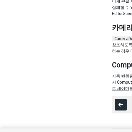
이제 씬을 
실패할 수 
EditorS
카메라
_CameraD
참조하도록
하는 경우
Compu
자동 변환된 
서 Comp
트 셰이더