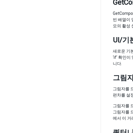
GetCo
GetCom
빈 배열이 
모의 활성 상
UI/
새로운 기본
‘if’ 확
니다.
그림자
그림자를 드
편차를 설정
그림자를 드
그림자를 드
에서 이 거
쿼터니