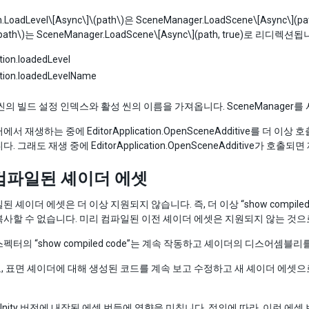
n.LoadLevel
\[Async\]
\(path\)
은 SceneManager.LoadScene
\[Async\]
(pa
path\)
는 SceneManager.LoadScene
\[Async\]
(path, true)로 리디렉션됩
tion.loadedLevel
ation.loadedLevelName
씬의 빌드 설정 인덱스와 활성 씬의 이름을 가져옵니다. SceneManage
서 재생하는 중에 EditorApplication.OpenSceneAdditive를 더 이상
. 그래도 재생 중에 EditorApplication.OpenSceneAdditive가 호
컴파일된 셰이더 에셋
된 셰이더 에셋은 더 이상 지원되지 않습니다. 즉, 더 이상 “show compi
사할 수 없습니다. 미리 컴파일된 이전 셰이더 에셋은 지원되지 않는 것으
펙터의 “show compiled code”는 계속 작동하고 셰이더의 디스어셈블
 표면 셰이더에 대해 생성된 코드를 계속 보고 수정하고 새 셰이더 에셋으로
Unity 버전에 내장된 에셋 번들에 영향을 미칩니다. 정의에 따라, 이런 에