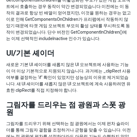
GetComponentsInChildren을 비활성화된 부모가 있는 게임 오브젝
트에서 호출하는 경우 동작이 약간 변경되었습니다.이전에는 이 동
작의 결과로 항상 빈 배열이 얻어졌지만, 이것을 원하는 경우는 없고
이로 인해 GetComponentsOnChildren가 프리팹에서 작동하지 않
았기 때문에 타겟 게임 오브젝트 부모의 활성 상태를 무시하도록 동
작이 변경되었습니다. 단수 버전인 GetComponentInChildren()에
는 이제 선택적인 includeInactive 인수가 있습니다.
UI/기본 셰이더
새로운 기본 UI 셰이더를 새롭지 않은 UI 오브젝트에 사용하는 기능
이 더 이상 기본적으로 지원되지 않습니다. 과거에는 _clipRect 사용
여부를 결정하는 ‘if’ 확인이 있었지만 성능상의 이유로 제거되었습
니다. 새 UI 셰이더를 새롭지 않은 UI 오브젝트에 계속 사용하려면 유
효한 clipRect를 직접 지정해야 합니다.
그림자를 드리우는 점 광원과 스폿 광
원
그림자를 드리우기 위해 선택하는 점 광원에서는 이제 편차 슬라이
더를 통해 그림자 결함을 조정하거나 균형을 맞출 수 있습니다. 이전
에는 점 광원에 편차를 설정하더라도 아무런 기능도 수행하지 않았