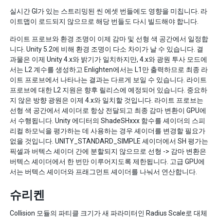
실시간 GI가 있는 스트리밍된 씬 에셋 번들에도 영향을 미칩니다. 라
이트맵이 로드되지 않으므로 해당 번들도 다시 빌드해야 합니다.
라이트 프로브와 환경 조명이 이제 감마 및 선형 색 공간에서 일정합
니다. Unity 5.2에 비해 환경 조명이 다소 차이가 날 수 있습니다. 결
과물은 이제 Unity 4.x와 밝기가 일치하지만, 4.x와 광원 투사 모드에
서는 L2 계수를 생성하고 Enlighten에서는 L1만 출력하므로 최종 라
이트 프로브에서 나타나는 결과는 다르게 보일 수 있습니다. 라이트
프로브에 대한 L2 지원은 향후 릴리스에 예정되어 있습니다. 중요하
지 않은 방향 광원은 이제 4.x와 일치할 것입니다. 라이트 프로브는
선형 색 공간에서 셰이더로 항상 전달되고 최종 감마 변환이 GPU에
서 수행됩니다. Unity 에디터의 ShadeSHxxx 함수를 셰이더의 스피
리컬 하모닉을 평가하는 데 사용하는 경우 셰이더를 변경할 필요가
없을 것입니다. UNITY_STANDARD_SIMPLE 셰이더에서 SH 평가는
픽셀과 버텍스 셰이더 간에 분할되지 않으므로 선형 -> 감마 변환은
버텍스 셰이더에서 한 번만 이루어지도록 제한됩니다. 고급 GPU에
서는 버텍스 셰이더와 프래그먼트 셰이더를 나눠서 연산합니다.
슈리켄
Collision 모듈의 파티클 크기가 새 파라미터인 Radius Scale로 대체