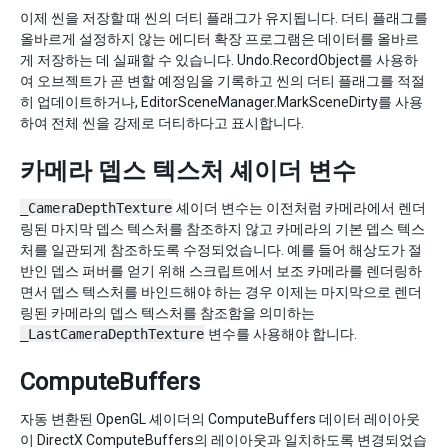
이제 씬을 저장할 때 씬의 더티 플래그가 유지됩니다. 더티 플래그를
올바르게 설정하지 않는 에디터 확장 프로그램은 데이터를 올바르
게 저장하는 데 실패할 수 있습니다. Undo.RecordObject를 사용하
여 오브젝트가 곧 변할 예정임을 기록하고 씬의 더티 플래그를 적절
히 업데이트하거나, EditorSceneManager.MarkSceneDirty를 사용
하여 전체 씬을 강제로 더티하다고 표시합니다.
카메라 뎁스 텍스처 셰이더 변수
_CameraDepthTexture
셰이더 변수는 이전처럼 카메라에서 렌더
링된 마지막 뎁스 텍스처를 참조하지 않고 카메라의 기본 뎁스 텍스
처를 일관되게 참조하도록 수정되었습니다. 예를 들어 해상도가 절
반인 뎁스 퍼버를 얻기 위해 스크립트에서 보조 카메라를 렌더링하
면서 뎁스 텍스처를 바인드해야 하는 경우 이제는 마지막으로 렌더
링된 카메라의 뎁스 텍스처를 참조함을 의미하는
_LastCameraDepthTexture
변수를 사용해야 합니다.
ComputeBuffers
자동 변환된 OpenGL 셰이더의 ComputeBuffers 데이터 레이아웃
이 DirectX ComputeBuffers의 레이아웃과 일치하도록 변경되었습