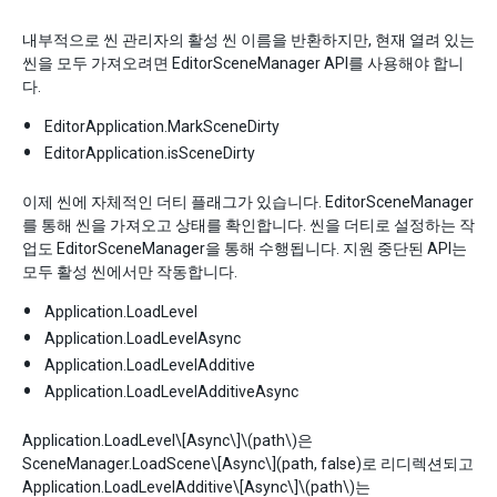
내부적으로 씬 관리자의 활성 씬 이름을 반환하지만, 현재 열려 있는
씬을 모두 가져오려면 EditorSceneManager API를 사용해야 합니
다.
EditorApplication.MarkSceneDirty
EditorApplication.isSceneDirty
이제 씬에 자체적인 더티 플래그가 있습니다. EditorSceneManager
를 통해 씬을 가져오고 상태를 확인합니다. 씬을 더티로 설정하는 작
업도 EditorSceneManager을 통해 수행됩니다. 지원 중단된 API는
모두 활성 씬에서만 작동합니다.
Application.LoadLevel
Application.LoadLevelAsync
Application.LoadLevelAdditive
Application.LoadLevelAdditiveAsync
Application.LoadLevel
\[Async\]
\(path\)
은
SceneManager.LoadScene
\[Async\]
(path, false)로 리디렉션되고
Application.LoadLevelAdditive
\[Async\]
\(path\)
는