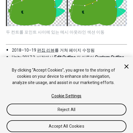
두 컨트롤 포인트 사이에 있는 메시 아웃라인 섹션 이동
2018–10–19
편집 리뷰
를 거쳐 페이지 수정됨
Unity 2017.3. 버전에서
Edit Outline
의 이름이
Custom Outline
으로 변경됨
By clicking “Accept Cookies”, you agree to the storing of
cookies on your device to enhance site navigation,
analyze site usage, and assist in our marketing efforts.
Cookie Settings
Reject All
Copyright © 2018 Unity Technologies. Publication 2018.2
튜토리얼
커뮤니티 답변
기술 자료
포럼
에셋 스토어
법률정
보
개인정보처리방침
쿠키
내 개인정보 판매 금지
Accept All Cookies
Your Privacy Choices (Cookie Settings)