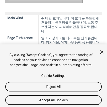
Main Wind
주 바람 효과입니다. 이 효과는 부드럽게
흔들리는 움직임을 만들어내며, 보통 주
브랜치는 이 파라미터만을 필요로 합니
다.
Edge Turbulence
잎의 가장자리를 따라 부는 난기류입니
다. 양치식물, 야자나무 등에 유용합니다.
Create Wind Zone
윈드 존
을 생성합니다.
By clicking “Accept Cookies”, you agree to the storing of
cookies on your device to enhance site navigation,
analyze site usage, and assist in our marketing efforts.
Cookie Settings
Reject All
Copyright © 2018 Unity Technologies. Publication 2018.1
튜토리얼
커뮤니티 답변
기술 자료
포럼
에셋 스토어
법률정
보
개인정보처리방침
쿠키
내 개인정보 판매 금지
Accept All Cookies
Your Privacy Choices (Cookie Settings)