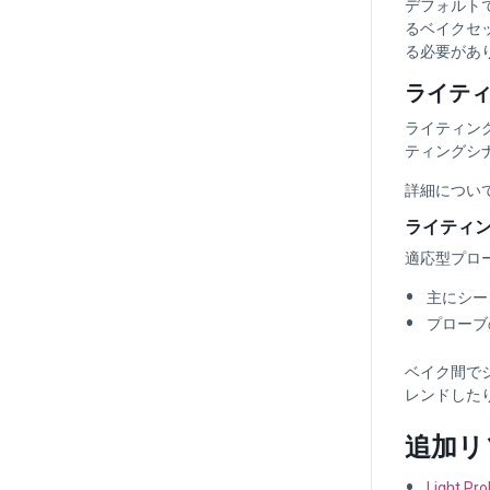
デフォルトで
るベイクセッ
る必要があ
ライテ
ライティン
ティングシ
詳細につい
ライティ
適応型プロ
主にシー
プローブ
ベイク間で
レンドした
追加リ
Light Pr