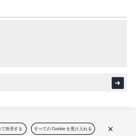
41fecc5). Built on: 2025-12-15.
用規約
法的情報
プライバシーポリシー
クッキーについて
べて拒否する
すべての Cookie を受け入れる