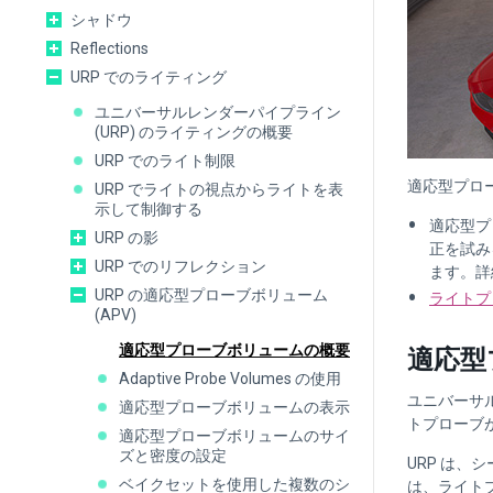
シャドウ
Reflections
URP でのライティング
ユニバーサルレンダーパイプライン
(URP) のライティングの概要
URP でのライト制限
適応型プロ
URP でライトの視点からライトを表
示して制御する
適応型プ
URP の影
正を試み
URP でのリフレクション
ます。詳
URP の適応型プローブボリューム
ライトプ
(APV)
適応型プローブボリュームの概要
適応型
Adaptive Probe Volumes の使用
ユニバーサル
適応型プローブボリュームの表示
トプローブが
適応型プローブボリュームのサイ
ズと密度の設定
URP は
ベイクセットを使用した複数のシ
は、ライト