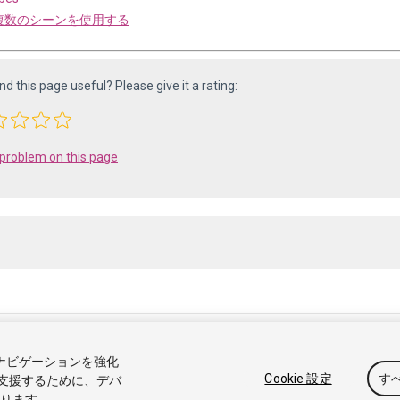
 で複数のシーンを使用する
ind this page useful? Please give it a rating:
 problem on this page
05-2025 Unity Technologies. All rights reserved. Built from 6000.0.65f1 (f34bf
トナビゲーションを強化
ル
Answers
ナレッジベース
フォーラム
Asset Store
利
Cookie 設定
す
支援するために、デバ
なります。