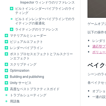
Inspector ウィンドウのリファレンス
ビルトインレンダーパイプラインのライ
ティング
ビルトインレンダーパイプラインでのラ
イティングの最適化
ゲームオブ
ライティングのリファレンス
以下の操作
マテリアルとシェーダー
レンダリ
ビジュアルエフェクト
適応型プ
レンダーパイプライン
ボリュー
ポストプロセスエフェクトとフルスクリー
ンエフェクト
ベイク
スクリプティング
Optimization
シーンのラ
Building and publishing
各ベイクセ
Unity サービス
高度なベストプラクティスガイド
オプショ
トラブルシューティング
一連の設
用語集