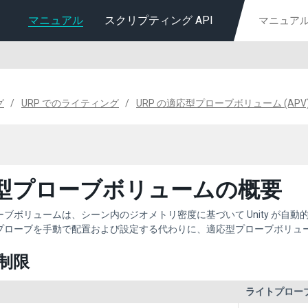
マニュアル
スクリプティング API
グ
URP でのライティング
URP の適応型プローブボリューム (APV
型プローブボリュームの概要
ーブボリュームは、シーン内のジオメトリ密度に基づいて Unity が自
プローブを手動で配置および設定する代わりに、適応型プローブボリュ
制限
ライトプロー