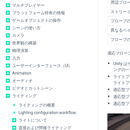
周辺プロ
マルチプレイヤー
ストリー
プラットフォーム特有の情報
ゲームオブジェクトの操作
プローブ
シーンの使い方
異なるベ
カメラ
プローブ
世界観の構築
物理演算
適応プロー
入力
Unit
ユーザーインターフェース（UI）
ングの一
Animation
ライトプ
オーディオ
ライトプ
ビデオとカットシーン
適応型プ
ライティング
適応型プ
適応型プ
ライティングの概要
Lighting configuration workflow
ライトについて
直接および間接ライティング