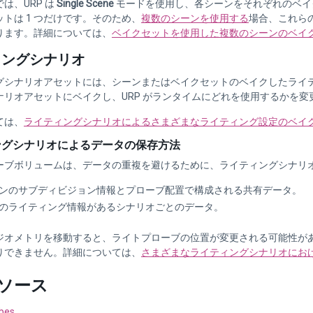
は、URP は
Single Scene
モードを使用し、各シーンをそれぞれのベイ
トは 1 つだけです。そのため、
複数のシーンを使用する
場合、これら
ります。詳細については、
ベイクセットを使用した複数のシーンのベイ
ィングシナリオ
グシナリオアセットには、シーンまたはベイクセットのベイクしたライ
ナリオアセットにベイクし、URP がランタイムにどれを使用するかを
ては、
ライティングシナリオによるさまざまなライティング設定のベイ
ングシナリオによるデータの保存方法
ーブボリュームは、データの重複を避けるために、ライティングシナリオ
ンのサブディビジョン情報とプローブ配置で構成される共有データ。
のライティング情報があるシナリオごとのデータ。
ジオメトリを移動すると、ライトプローブの位置が変更される可能性があ
りできません。詳細については、
さまざまなライティングシナリオにお
ソース
obes