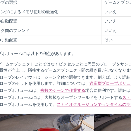
ーブの選択
ゲームオブジ
ミングによるメモリ使用の最適化
いいえ
の自動配置
いいえ
イク間のブレンド
いいえ
の手動配置
はい
ブボリュームには以下の利点があります。
y はゲームオブジェクトごとではなくピクセルごとに周囲のプローブをサ
貫性が向上し、隣接するゲームオブジェクト間の継ぎ目が少なくなりま
ローブのレイアウトは、シーン全体で調整できます。例えば、より詳細
ローブのセットを使用します。詳細については、
適応型プローブボリュ
ローブボリュームは、
複数のシーンで作業する
場合に便利です。詳細は
ローブボリュームには、大規模なオープンワールドをサポートする
スト
ローブボリュームを使用して、
スカイオクルージョンでランタイムの空