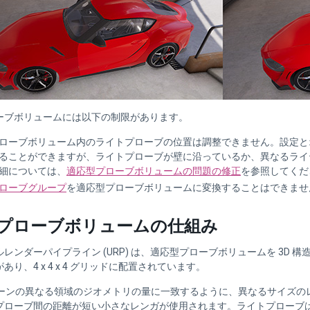
ーブボリュームには以下の制限があります。
ローブボリューム内のライトプローブの位置は調整できません。設定と
ることができますが、ライトプローブが壁に沿っているか、異なるライ
細については、
適応型プローブボリュームの問題の修正
を参照してくだ
ローブグループ
を適応型プローブボリュームに変換することはできませ
プローブボリュームの仕組み
レンダーパイプライン (URP) は、適応型プローブボリュームを 3D 
あり、4 x 4 x 4 グリッドに配置されています。
、シーンの異なる領域のジオメトリの量に一致するように、異なるサイズ
プローブ間の距離が短い小さなレンガが使用されます。ライトプローブ