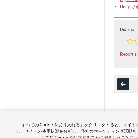
Unity
Did you f
Report a
Copyright ©20
「すべての Cookie を受け入れる」をクリックすると、サイ
チュートリア
し、サイトの使用状況を分析し、弊社のマーケティング活動を
イスに Cookie を保存することに同意したことに