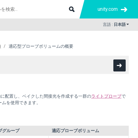
unity.com
言語 :
日本語
)
適応型プローブボリュームの概要
動的に配置し、ベイクした間接光を作成する一群の
ライトプローブ
で
ームを使用できます。
ブグループ
適応プローブボリューム