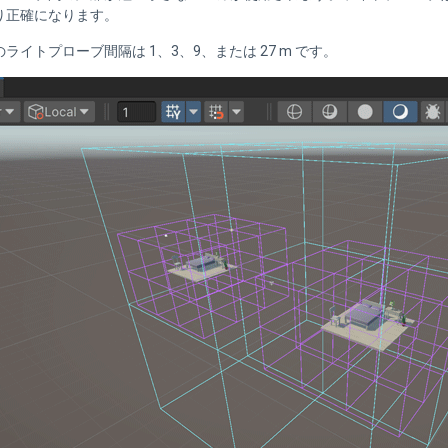
り正確になります。
ライトプローブ間隔は 1、3、9、または 27 m です。