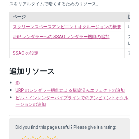
スをリアルタイムで暗くするためのリソース。
ページ
説明
スクリーンスペースアンビエントオクルージョンの概要
UR
URP レンダラーへの SSAO レンダラー機能の追加
スク
レン
SSAO の設定
アン
追加リソース
影
URP のレンダラー機能による構築済みエフェクトの追加
ビルトインレンダーパイプラインでのアンビエントオクル
ージョンの追加
Did you find this page useful? Please give it a rating: