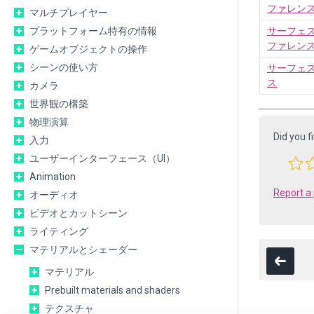
ファレン
マルチプレイヤー
プラットフォーム特有の情報
サーフェ
ファレン
ゲームオブジェクトの操作
シーンの使い方
サーフェ
ス
カメラ
世界観の構築
物理演算
Did you f
入力
ユーザーインターフェース（UI）
Animation
Report a
オーディオ
ビデオとカットシーン
ライティング
マテリアルとシェーダー
マテリアル
Prebuilt materials and shaders
テクスチャ