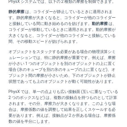
PhysX システムでは、以下の 2 種類の摩擦を制御できます。
静的摩擦
は、コライダーが静止しているときに適用されま
す。静的摩擦が大きくなると、コライダーが他のコライダー
と接触している間に動き始めるのを妨げます。
動的摩擦
は、
コライダーが移動しているときに適用されます。動的摩擦が
大きくなると、コライダーが他のコライダーと接触している
間、その移動スピードが妨げられます。
オブジェクトをスタックする必要がある場合の物理演算シミ
ュレーションでは、特に静的摩擦が重要です。例えば、摩擦
が小さい 1 つのオブジェクトを別のオブジェクトの上に置く
場合 (氷のキューブを別の氷のキューブの上に置くなど)、オ
ブジェクト間の摩擦が小さいため、下のオブジェクトが静止
状態であっても上のオブジェクトが動く可能性があります。
PhysX では、単一の点よりも広い接触面 (互いに重なっている
2 つのボックスなど) は、複数の接触点を持つものとして計算
されます。その分、摩擦力が大きくなります。このような場
合は、摩擦係数の値を調整して結果を正しくスケールする必
要があります。例えば、接触点が 2 か所ある場合は、摩擦係
数の値を半分にします。