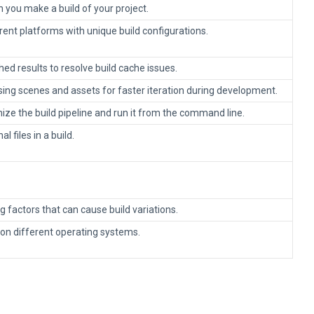
n you make a build of your project.
ferent platforms with unique build configurations.
ed results to resolve build cache issues.
sing scenes and assets for faster iteration during development.
ize the build pipeline and run it from the command line.
 files in a build.
g factors that can cause build variations.
 on different operating systems.