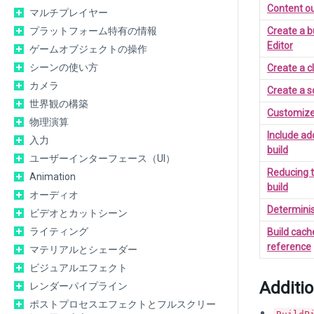
Content ou
マルチプレイヤー
プラットフォーム特有の情報
Create a b
Editor
ゲームオブジェクトの操作
シーンの使い方
Create a c
カメラ
Create a sc
世界観の構築
Customize 
物理演算
Include add
入力
build
ユーザーインターフェース（UI）
Reducing th
Animation
build
オーディオ
Determinis
ビデオとカットシーン
ライティング
Build cach
reference
マテリアルとシェーダー
ビジュアルエフェクト
Additi
レンダーパイプライン
ポストプロセスエフェクトとフルスクリー