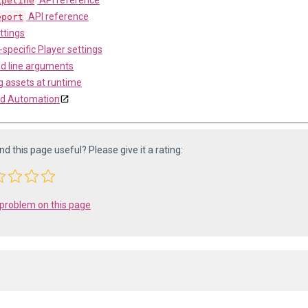
API reference
ipeline
API reference
eport
ttings
specific Player settings
 line arguments
 assets at runtime
ild Automation
ind this page useful? Please give it a rating:
 problem on this page