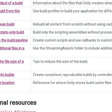
tput of a build
Information about the files that Unity creates whe
uild from the
Use build profiles to build your application for dif
lean build
Rebuild all content from scratch without using cach
ripts-only build
Build only the scripting assemblies without proces
the build pipeline
Create custom scripts and use callbacks to custom
itional files in a
Use the StreamingAssets folder to include additional
e file size of a
Tips to reduce the size of the build.
tic builds
Create consistent, reproducible builds by controllin
e location
Reference for where Unity stores build cache files
onal resources