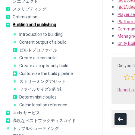
BuildP
ンエフェクト
BuildR
スクリプティング
Player se
Optimization
Platform-
Building and publishing
Command
Introduction to building
Managing
Content output of a build
Unity Bu
ビルドプロファイル
Create a clean build
Create a scripts-only build
Did you f
Customize the build pipeline
ストリーミングアセット
ファイルサイズの削減
Report a
Deterministic builds
Cache location reference
Unity サービス
高度なベストプラクティスガイド
トラブルシューティング