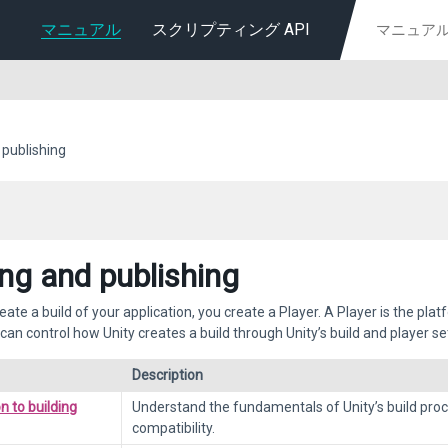
マニュアル
スクリプティング API
 publishing
ing and publishing
ate a build of your application, you create a Player. A Player is the plat
 can control how Unity creates a build through Unity’s build and player se
Description
n to building
Understand the fundamentals of Unity’s build proc
compatibility.