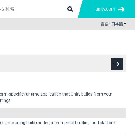
unity.com
言語 :
日本語
form-specific runtime application that Unity builds from your
ttings.
ess, including build modes, incremental building, and platform