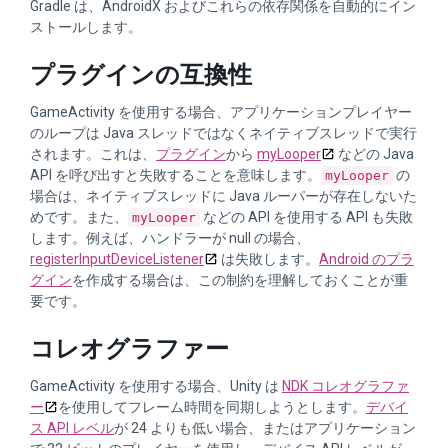
Gradle は、AndroidX およびこれらの依存関係を自動的にイン
ストールします。
プラグインの互換性
GameActivity を使用する場合、アプリケーションプレイヤー
のループは Java スレッドではなくネイティブスレッドで実行
されます。これは、
プラグイン
から
myLooper
などの Java
API を呼び出すと失敗することを意味します。
の
myLooper
場合は、ネイティブスレッドに Java ルーパーが存在しないた
めです。また、
などの API を使用する API も失敗
myLooper
します。例えば、ハンドラーが null の場合、
registerInputDeviceListener
は失敗します。
Android のプラ
グイン
を作成する場合は、この制約を理解しておくことが重
要です。
コレオグラファー
GameActivity を使用する場合、Unity は
NDK コレオグラファ
ー
を使用してフレーム時間を同期しようとします。
デバイ
ス API レベル
が 24 よりも低い場合、またはアプリケーション