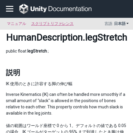
マニュアル
スクリプトリファレンス
言語:
日本語
HumanDescription
.legStretch
public float
legStretch
;
説明
IK 使用のときに許容する脚の伸び幅
Inverse Kinematics (IK) can often be handled more smoothly if a
small amount of "slack" is allowed in the positions of bones
relative to each other. This property controls how much slack is
available in the leg joints.
値の範囲はワールド座標で 0 から 1。デフォルトの値である 0.05
の場合、IK ゴールがターゲットの 95% まで到達したとき腕は伸