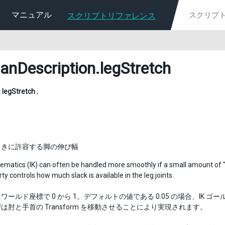
マニュアル
スクリプトリファレンス
nDescription
.legStretch
t
legStretch
;
のときに許容する脚の伸び幅
ematics (IK) can often be handled more smoothly if a small amount of "sl
ty controls how much slack is available in the leg joints.
ワールド座標で 0 から 1。デフォルトの値である 0.05 の場合、IK ゴ
は肘と手首の Transform を移動させることにより実現されます。