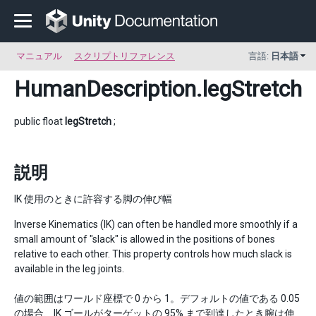
マニュアル
スクリプトリファレンス
言語:
日本語
HumanDescription
.legStretch
public float
legStretch
;
説明
IK 使用のときに許容する脚の伸び幅
Inverse Kinematics (IK) can often be handled more smoothly if a
small amount of "slack" is allowed in the positions of bones
relative to each other. This property controls how much slack is
available in the leg joints.
値の範囲はワールド座標で 0 から 1。デフォルトの値である 0.05
の場合、IK ゴールがターゲットの 95% まで到達したとき腕は伸