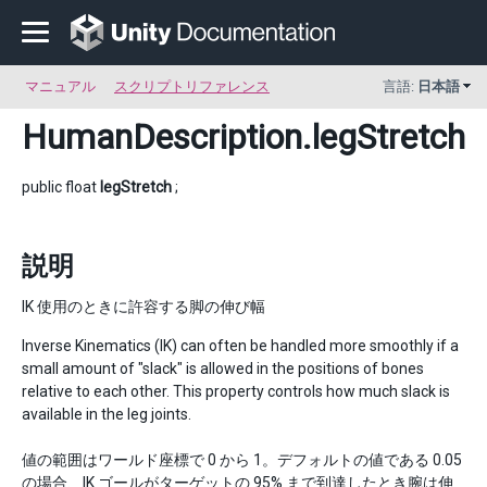
マニュアル
スクリプトリファレンス
言語:
日本語
HumanDescription
.legStretch
public float
legStretch
;
説明
IK 使用のときに許容する脚の伸び幅
Inverse Kinematics (IK) can often be handled more smoothly if a
small amount of "slack" is allowed in the positions of bones
relative to each other. This property controls how much slack is
available in the leg joints.
値の範囲はワールド座標で 0 から 1。デフォルトの値である 0.05
の場合、IK ゴールがターゲットの 95% まで到達したとき腕は伸