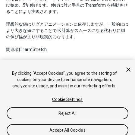
び始め、5% 伸びます。伸びは肘と手首の Transform を移動させ
ることにより実現されます。
理想的な値はリグとアニメーションに依存しますが、一般的には
より大きな値にすることで IK 計算がスムーズになる代わりに脚
の伸び幅がより非現実的になります。
関連項目: armStretch.
By clicking “Accept Cookies”, you agree to the storing of
Copyright © 2017 Unity Technologies. Publication 5.6
cookies on your device to enhance site navigation,
チュートリアル
Answers
ナレッジベース
フォーラム
アセ
analyze site usage, and assist in our marketing efforts.
ットストア
法律関連
プライバシーポリシー
クッキー
私の個
人情報を販売または共有しない
Cookie Settings
Your Privacy Choices (Cookie Settings)
フィードバック
Reject All
Accept All Cookies