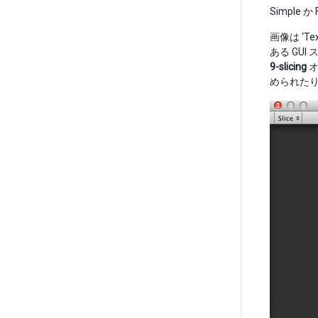
Simple
画像は ‘Tex
ある GU
9-slicing
オ
められた