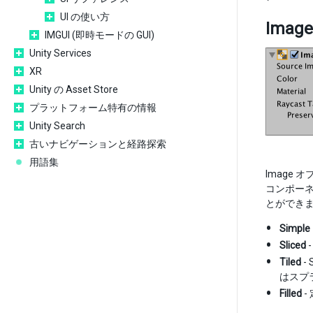
UI の使い方
Image
IMGUI (即時モードの GUI)
Unity Services
XR
Unity の Asset Store
プラットフォーム特有の情報
Unity Search
古いナビゲーションと経路探索
用語集
Image 
コンポーネ
とができま
Simple
Sliced
Tiled
-
はスプ
Filled
-