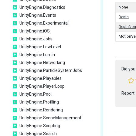
UnityEngine.Diagnostics
None
UnityEngine.Events
Depth
UnityEngine.Experimental
DepthNor
UnityEngine.iOS
MotionVe
UnityEngine.Jobs
UnityEngine.LowLevel
UnityEngine.Lumin
UnityEngine.Networking
Did you 
UnityEngine.ParticleSystemJobs
UnityEngine.Playables
UnityEngine.PlayerLoop
Report 
UnityEngine.Pool
UnityEngine.Profiling
UnityEngine.Rendering
UnityEngine.SceneManagement
UnityEngine.Scripting
UnityEngine.Search