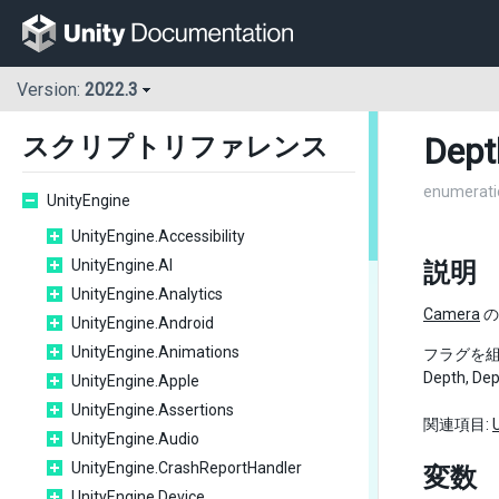
Version:
2022.3
Dept
スクリプトリファレンス
enumerati
UnityEngine
UnityEngine.Accessibility
UnityEngine.AI
説明
UnityEngine.Analytics
Camera
の
UnityEngine.Android
UnityEngine.Animations
フラグを組
Depth, De
UnityEngine.Apple
UnityEngine.Assertions
関連項目:
UnityEngine.Audio
UnityEngine.CrashReportHandler
変数
UnityEngine.Device