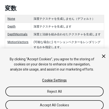
変数
None
深度テクスチャを生成しません（デフォルト）
Depth
深度テクスチャを生成します
DepthNormals
深度と法線を組み合わせたテクスチャを生成します
MotionVectors
(可能な場合に) モーションベクターをレンダリング
するかを指定します。
By clicking “Accept Cookies”, you agree to the storing of
cookies on your device to enhance site navigation,
Copyright © 2018 Unity Technologies. Publication 2017.3
analyze site usage, and assist in our marketing efforts.
チュートリアル
Answers
ナレッジベース
フォーラム
アセ
ットストア
法律関連
プライバシーポリシー
クッキー
私の個
Cookie Settings
人情報を販売または共有しない
Your Privacy Choices (Cookie Settings)
Reject All
フィードバック
Accept All Cookies