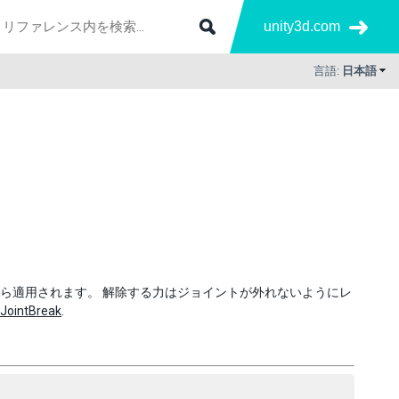
unity3d.com
言語:
日本語
ら適用されます。 解除する力はジョイントが外れないようにレ
nJointBreak
.