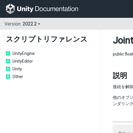
Version:
2022.2
Join
スクリプトリファレンス
UnityEngine
public floa
UnityEditor
Unity
説明
Other
接続を解
他のオブ
ンダリン