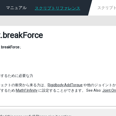
マニュアル
スクリプトリファレンス
t
.breakForce
t
breakForce
;
除するために必要な力
ジェクトの衝突から来る力は、
Rigidbody.AddTorque
や他のジョイントか
グするため
Mathf.Infinity
に設定することができます。 See Also:
Joint.O