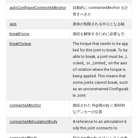
autoConfigureConnectedAnchor
自動的に connectedAnchor を計
算すべきか
axis
身体が制限される中心となる軸
breakForce
接続を解除するために必要な力
breakTorque
The torque that needs to be app
lied for this joint to break. To be
able to break, a joint must be _L
ocked_ or _Limited_ on the axis
of rotation where the torque is
being applied. This means that
some joints cannot break, such
as an unconstrained Configurab
le Joint.
connectedAnchor
接続された Rigidbody に相対的
なアンカーの位置
connectedArticulationBody
A reference to an articulation b
ody this joint connects to.