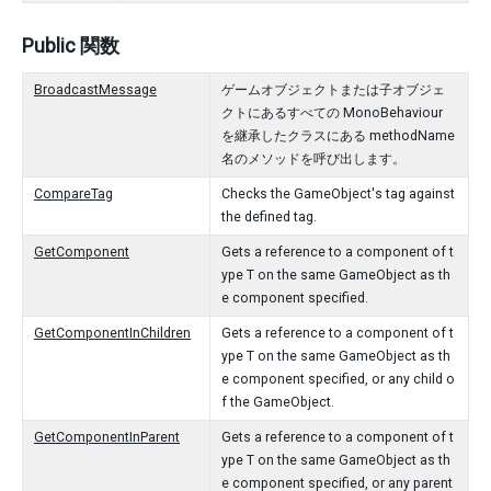
Public 関数
BroadcastMessage
ゲームオブジェクトまたは子オブジェ
クトにあるすべての MonoBehaviour
を継承したクラスにある methodName
名のメソッドを呼び出します。
CompareTag
Checks the GameObject's tag against
the defined tag.
GetComponent
Gets a reference to a component of t
ype T on the same GameObject as th
e component specified.
GetComponentInChildren
Gets a reference to a component of t
ype T on the same GameObject as th
e component specified, or any child o
f the GameObject.
GetComponentInParent
Gets a reference to a component of t
ype T on the same GameObject as th
e component specified, or any parent