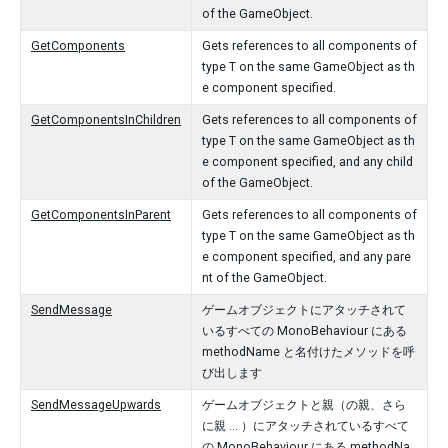
of the GameObject.
GetComponents
Gets references to all components of
type T on the same GameObject as th
e component specified.
GetComponentsInChildren
Gets references to all components of
type T on the same GameObject as th
e component specified, and any child
of the GameObject.
GetComponentsInParent
Gets references to all components of
type T on the same GameObject as th
e component specified, and any pare
nt of the GameObject.
SendMessage
ゲームオブジェクトにアタッチされて
いるすべての MonoBehaviour にある
methodName と名付けたメソッドを呼
び出します
SendMessageUpwards
ゲームオブジェクトと親（の親、さら
に親 ... ）にアタッチされているすべて
の MonoBehaviour にある methodNa