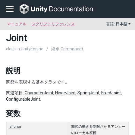
マニュアル
スクリプトリファレンス
言語:
日本語
Joint
class in UnityEngine
/
継承:
Component
説明
関節を表現する基本クラスです。
関連項目:
CharacterJoint
,
HingeJoint
,
SpringJoint
,
FixedJoint
,
ConfigurableJoint
.
変数
anchor
関節の動きを制限させるアンカー
のローカル座標