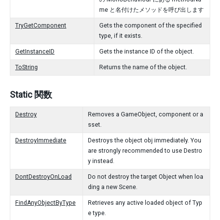
me と名付けたメソッドを呼び出します
TryGetComponent
Gets the component of the specified
type, if it exists.
GetInstanceID
Gets the instance ID of the object.
ToString
Returns the name of the object.
Static 関数
Destroy
Removes a GameObject, component or a
sset.
DestroyImmediate
Destroys the object obj immediately. You
are strongly recommended to use Destro
y instead.
DontDestroyOnLoad
Do not destroy the target Object when loa
ding a new Scene.
FindAnyObjectByType
Retrieves any active loaded object of Typ
e type.