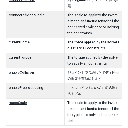
connectedBody
別の rigidbody オブジェクトの参
照
connectedMassScale
The scale to apply to the invers
e mass and inertia tensor of the
connected body prior to solving
the constraints.
currentForce
The force applied by the solver t
o satisfy all constraints.
currentTorque
The torque applied by the solver
to satisfy all constraints.
enableCollision
ジョイントで接続したボディ同士
の衝突を有効にします
enablePreprocessing
このジョイントのために前処理す
るトグル
massScale
The scale to apply to the invers
e mass and inertia tensor of the
body prior to solving the constr
aints.