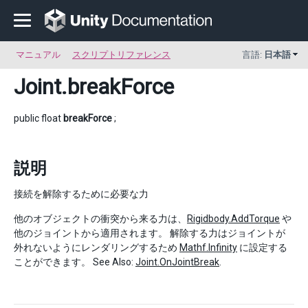
マニュアル
スクリプトリファレンス
言語:
日本語
Joint
.breakForce
public float
breakForce
;
説明
接続を解除するために必要な力
他のオブジェクトの衝突から来る力は、
Rigidbody.AddTorque
や
他のジョイントから適用されます。 解除する力はジョイントが
外れないようにレンダリングするため
Mathf.Infinity
に設定する
ことができます。 See Also:
Joint.OnJointBreak
.