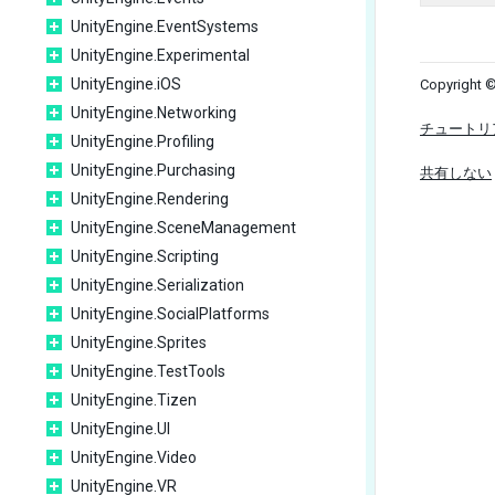
UnityEngine.EventSystems
UnityEngine.Experimental
UnityEngine.iOS
Copyright ©
UnityEngine.Networking
チュートリ
UnityEngine.Profiling
UnityEngine.Purchasing
共有しない
UnityEngine.Rendering
UnityEngine.SceneManagement
UnityEngine.Scripting
UnityEngine.Serialization
UnityEngine.SocialPlatforms
UnityEngine.Sprites
UnityEngine.TestTools
UnityEngine.Tizen
UnityEngine.UI
UnityEngine.Video
UnityEngine.VR