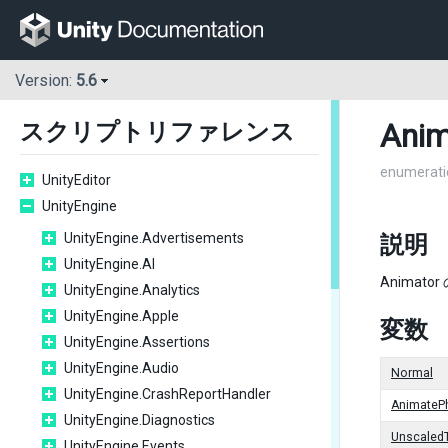
Version:
5.6
Anim
スクリプトリファレンス
enumerati
UnityEditor
UnityEngine
UnityEngine.Advertisements
説明
UnityEngine.AI
Animat
UnityEngine.Analytics
UnityEngine.Apple
変数
UnityEngine.Assertions
UnityEngine.Audio
Normal
UnityEngine.CrashReportHandler
AnimateP
UnityEngine.Diagnostics
Unscaled
UnityEngine.Events