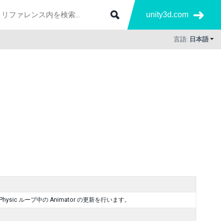
unity3d.com
言語:
日本語
sic ループ中の Animator の更新を行います。