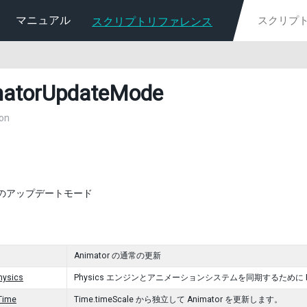
マニュアル
スクリプトリファレンス
atorUpdateMode
on
or のアップデートモード
Animator の通常の更新
hysics
Physics エンジンとアニメーションシステムを同期するために Phy
Time
Time.timeScale から独立して Animator を更新します。