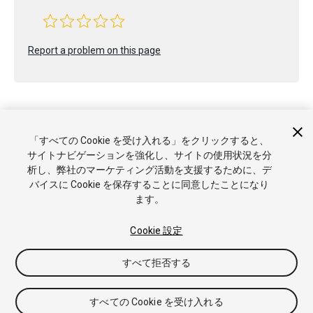
Report a problem on this page
「すべての Cookie を受け入れる」をクリックすると、
サイトナビゲーションを強化し、サイトの使用状況を分
Copyright © 2023 Unity Technologies. Publication 2022.1
析し、弊社のマーケティング活動を支援するために、デ
チュートリアル
Answers
ナレッジベース
フォーラム
アセ
バイスに Cookie を保存することに同意したことになり
ットストア
商標と利用規約
法律関連
プライバシーポリシー
ます。
クッキー
私の個人情報を販売または共有しない
Cookie 優先設定
Cookie 設定
すべて拒否する
すべての Cookie を受け入れる